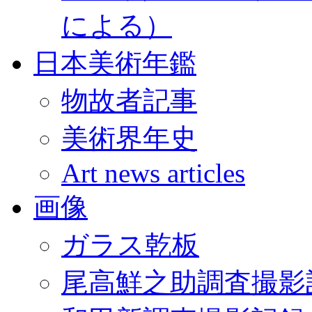
による）
日本美術年鑑
物故者記事
美術界年史
Art news articles
画像
ガラス乾板
尾高鮮之助調査撮影