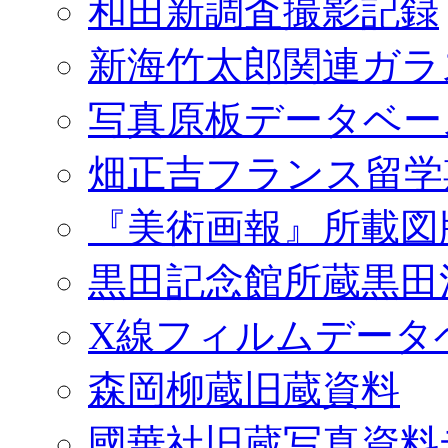
和田新調査撮影記録
新海竹太郎関連ガラ
写真原板データベー
畑正吉フランス留学
『美術画報』所載図
黒田記念館所蔵黒田
X線フィルムデータ
森岡柳蔵旧蔵資料
國華社旧蔵写真資料