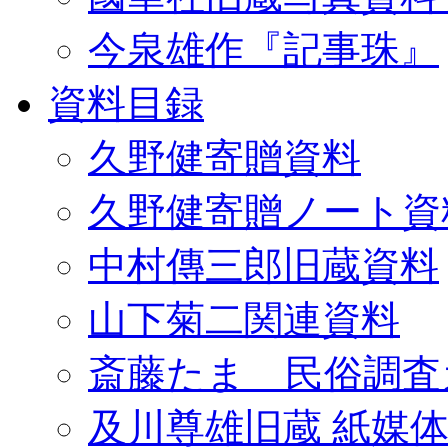
今泉雄作『記事珠』
資料目録
久野健寄贈資料
久野健寄贈ノート資
中村傳三郎旧蔵資料
山下菊二関連資料
斎藤たま 民俗調査
及川尊雄旧蔵 紙媒