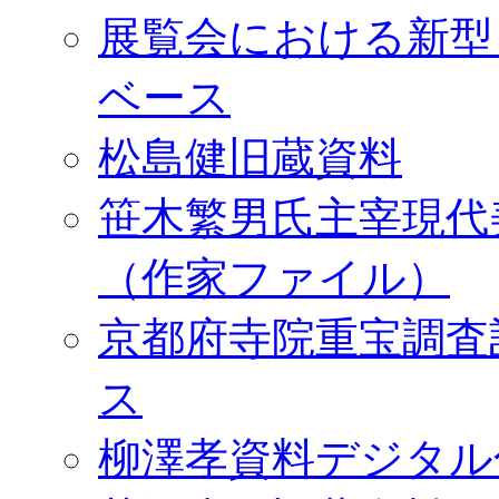
展覧会における新型
ベース
松島健旧蔵資料
笹木繁男氏主宰現代
（作家ファイル）
京都府寺院重宝調査
ス
柳澤孝資料デジタル