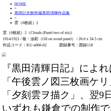
HOME
>
黒田記念館所蔵黒田清輝作品集
>
雲（6枚組）2
雲（6枚組）2（Clouds (Panel two of six)）
1914/1921 / 板・油彩（Oil on wood panel） / 26.0 x 34.5 cm
作品コード：KU-a066-02
図録番号：図録118
『黒田清輝日記』によれば、
「午後雲ノ図三枚画ケリ」
「夕刻雲ヲ描ク」、翌9
いずれも鎌倉での制作で