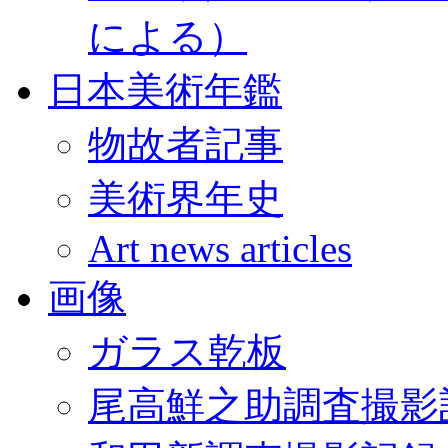
による）
日本美術年鑑
物故者記事
美術界年史
Art news articles
画像
ガラス乾板
尾高鮮之助調査撮影