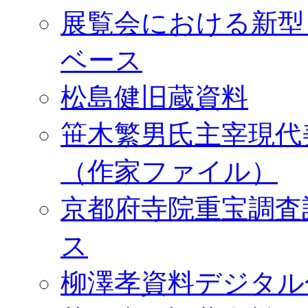
展覧会における新型
ベース
松島健旧蔵資料
笹木繁男氏主宰現代
（作家ファイル）
京都府寺院重宝調査
ス
柳澤孝資料デジタル