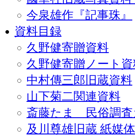
今泉雄作『記事珠』
資料目録
久野健寄贈資料
久野健寄贈ノート資
中村傳三郎旧蔵資料
山下菊二関連資料
斎藤たま 民俗調査
及川尊雄旧蔵 紙媒