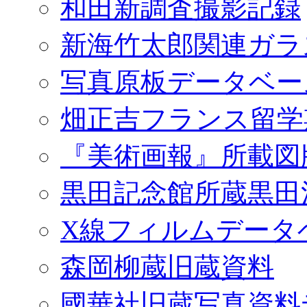
和田新調査撮影記録
新海竹太郎関連ガラ
写真原板データベー
畑正吉フランス留学
『美術画報』所載図
黒田記念館所蔵黒田
X線フィルムデータ
森岡柳蔵旧蔵資料
國華社旧蔵写真資料