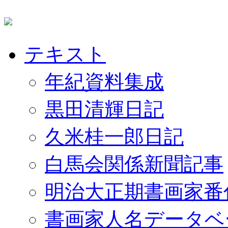
テキスト
年紀資料集成
黒田清輝日記
久米桂一郎日記
白馬会関係新聞記事
明治大正期書画家番
書画家人名データベ