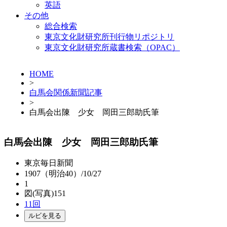
英語
その他
総合検索
東京文化財研究所刊行物リポジトリ
東京文化財研究所蔵書検索（OPAC）
HOME
>
白馬会関係新聞記事
>
白馬会出陳 少女 岡田三郎助氏筆
白馬会出陳 少女 岡田三郎助氏筆
東京毎日新聞
1907（明治40）/10/27
1
図(写真)151
11回