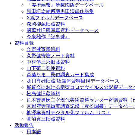
『美術画報』所載図版データベース
黒田記念館所蔵黒田清輝作品集
X線フィルムデータベース
森岡柳蔵旧蔵資料
國華社旧蔵写真資料データベース
今泉雄作『記事珠』
資料目録
久野健寄贈資料
久野健寄贈ノート資料
中村傳三郎旧蔵資料
山下菊二関連資料
斎藤たま 民俗調査カード集成
及川尊雄旧蔵 紙媒体資料目録データベース
展覧会における新型コロナウイルスの影響データ
松島健旧蔵資料
笹木繁男氏主宰現代美術資料センター寄贈資料（
京都府寺院重宝調査記録（赤松調書）データベー
柳澤孝資料デジタル化フィルム_リスト
菅沼貞三旧蔵資料
活動報告
日本語