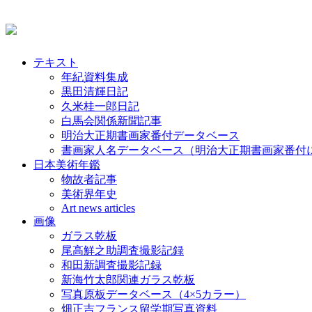
テキスト
年紀資料集成
黒田清輝日記
久米桂一郎日記
白馬会関係新聞記事
明治大正期書画家番付データベース
書画家人名データベース（明治大正期書画家番付
日本美術年鑑
物故者記事
美術界年史
Art news articles
画像
ガラス乾板
尾高鮮之助調査撮影記録
和田新調査撮影記録
新海竹太郎関連ガラス乾板
写真原板データベース（4×5カラー）
畑正吉フランス留学期写真資料