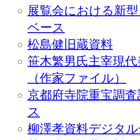
展覧会における新型
ベース
松島健旧蔵資料
笹木繁男氏主宰現代
（作家ファイル）
京都府寺院重宝調査
ス
柳澤孝資料デジタル