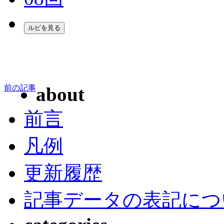
前の記事
about
前言
凡例
更新履歴
記事データの表記につ