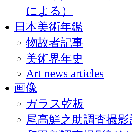
による）
日本美術年鑑
物故者記事
美術界年史
Art news articles
画像
ガラス乾板
尾高鮮之助調査撮影