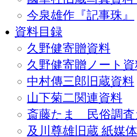
今泉雄作『記事珠』
資料目録
久野健寄贈資料
久野健寄贈ノート資
中村傳三郎旧蔵資料
山下菊二関連資料
斎藤たま 民俗調査
及川尊雄旧蔵 紙媒