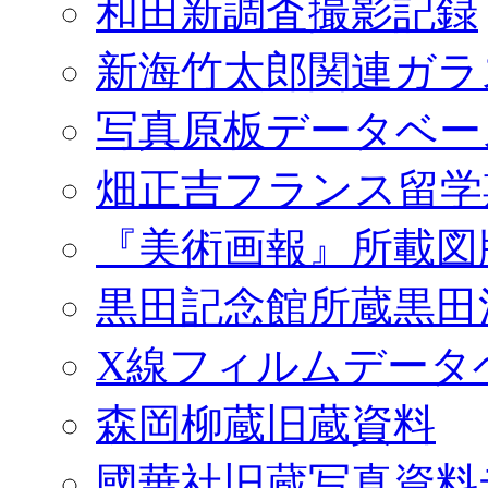
和田新調査撮影記録
新海竹太郎関連ガラ
写真原板データベー
畑正吉フランス留学
『美術画報』所載図
黒田記念館所蔵黒田
X線フィルムデータ
森岡柳蔵旧蔵資料
國華社旧蔵写真資料