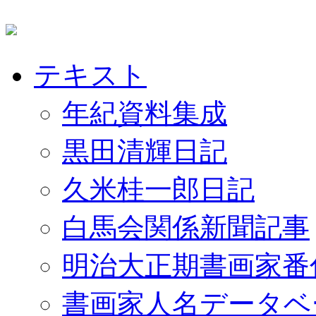
テキスト
年紀資料集成
黒田清輝日記
久米桂一郎日記
白馬会関係新聞記事
明治大正期書画家番
書画家人名データベ