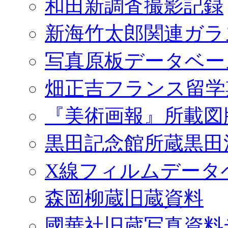
和田新調査撮影記録
新海竹太郎関連ガラ
写真原板データベー
畑正吉フランス留学
『美術画報』所載図
黒田記念館所蔵黒田
X線フィルムデータ
森岡柳蔵旧蔵資料
國華社旧蔵写真資料