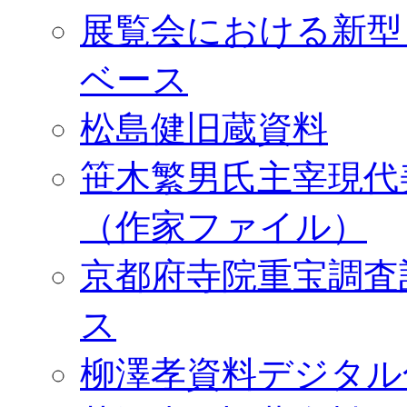
展覧会における新型
ベース
松島健旧蔵資料
笹木繁男氏主宰現代
（作家ファイル）
京都府寺院重宝調査
ス
柳澤孝資料デジタル