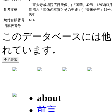
「東大寺戒壇院広目天像」(『国華』42号、1893年3
参考文献
間清六「塑像の本質とその発達」(『美術研究』12号、1
9月)
焼付台帳番号
f-061
旧原板番号
このデータベースには他
れています。
about
前言