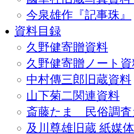
今泉雄作『記事珠』
資料目録
久野健寄贈資料
久野健寄贈ノート資
中村傳三郎旧蔵資料
山下菊二関連資料
斎藤たま 民俗調査
及川尊雄旧蔵 紙媒