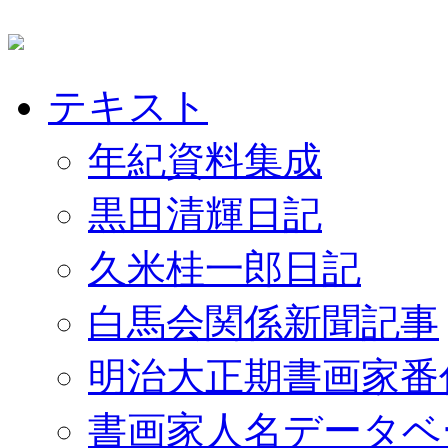
テキスト
年紀資料集成
黒田清輝日記
久米桂一郎日記
白馬会関係新聞記事
明治大正期書画家番
書画家人名データベ