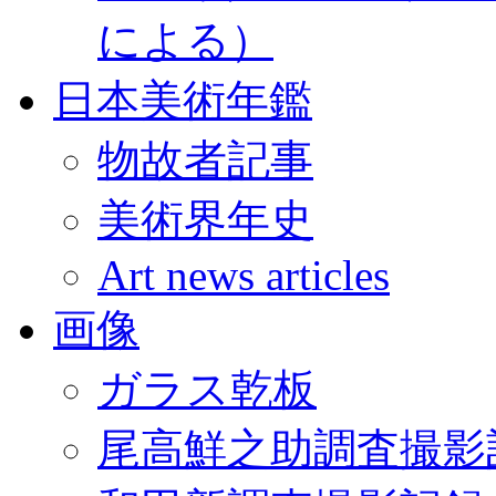
による）
日本美術年鑑
物故者記事
美術界年史
Art news articles
画像
ガラス乾板
尾高鮮之助調査撮影