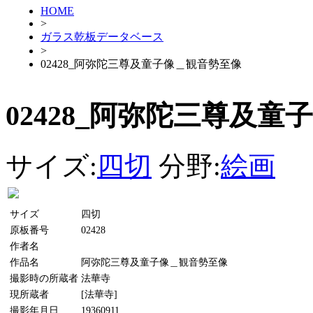
HOME
>
ガラス乾板データベース
>
02428_阿弥陀三尊及童子像＿観音勢至像
02428_阿弥陀三尊及
サイズ:
四切
分野:
絵画
サイズ
四切
原板番号
02428
作者名
作品名
阿弥陀三尊及童子像＿観音勢至像
撮影時の所蔵者
法華寺
現所蔵者
[法華寺]
撮影年月日
19360911