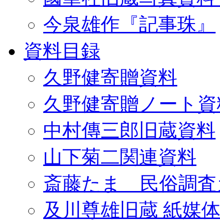
今泉雄作『記事珠』
資料目録
久野健寄贈資料
久野健寄贈ノート資
中村傳三郎旧蔵資料
山下菊二関連資料
斎藤たま 民俗調査
及川尊雄旧蔵 紙媒