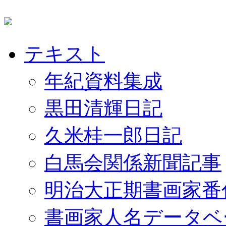
テキスト
年紀資料集成
黒田清輝日記
久米桂一郎日記
白馬会関係新聞記事
明治大正期書画家番
書画家人名データベ