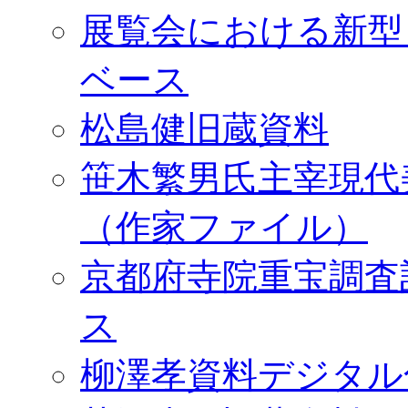
展覧会における新型
ベース
松島健旧蔵資料
笹木繁男氏主宰現代
（作家ファイル）
京都府寺院重宝調査
ス
柳澤孝資料デジタル