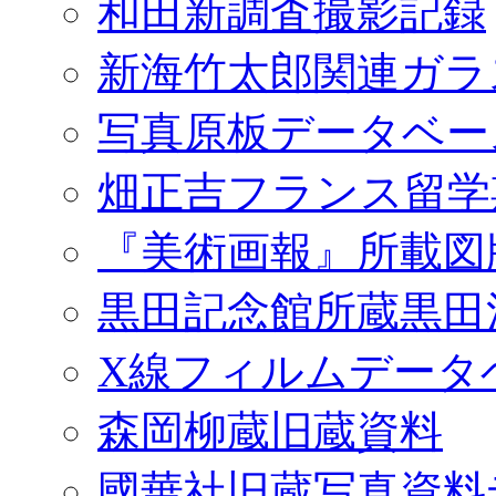
和田新調査撮影記録
新海竹太郎関連ガラ
写真原板データベー
畑正吉フランス留学
『美術画報』所載図
黒田記念館所蔵黒田
X線フィルムデータ
森岡柳蔵旧蔵資料
國華社旧蔵写真資料