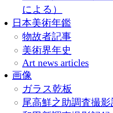
による）
日本美術年鑑
物故者記事
美術界年史
Art news articles
画像
ガラス乾板
尾高鮮之助調査撮影