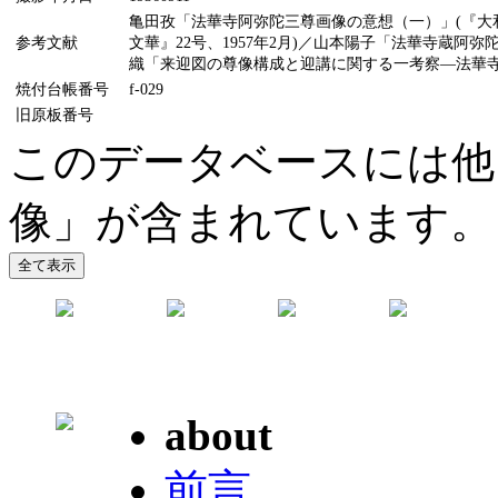
亀田孜「法華寺阿弥陀三尊画像の意想（一）」(『大和
参考文献
文華』22号、1957年2月)／山本陽子「法華寺蔵阿弥
織「来迎図の尊像構成と迎講に関する一考察―法華寺本菩
焼付台帳番号
f-029
旧原板番号
このデータベースには他
像」が含まれています。
about
前言