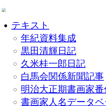
テキスト
年紀資料集成
黒田清輝日記
久米桂一郎日記
白馬会関係新聞記事
明治大正期書画家番
書画家人名データベ