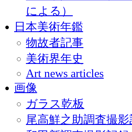
による）
日本美術年鑑
物故者記事
美術界年史
Art news articles
画像
ガラス乾板
尾高鮮之助調査撮影