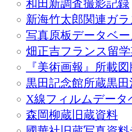
和田新調査撮影記録
新海竹太郎関連ガラ
写真原板データベー
畑正吉フランス留学
『美術画報』所載図
黒田記念館所蔵黒田
X線フィルムデータ
森岡柳蔵旧蔵資料
國華社旧蔵写真資料