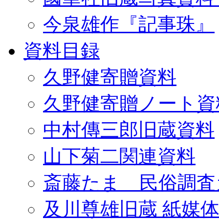
今泉雄作『記事珠』
資料目録
久野健寄贈資料
久野健寄贈ノート資
中村傳三郎旧蔵資料
山下菊二関連資料
斎藤たま 民俗調査
及川尊雄旧蔵 紙媒