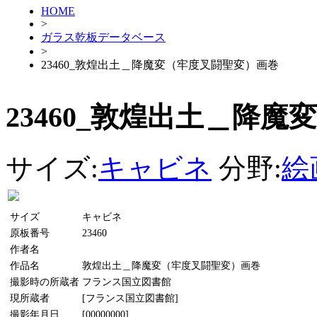
HOME
>
ガラス乾板データベース
>
23460_敦煌出土＿降魔変（牢度叉闘聖変）画巻
23460_敦煌出土＿降
サイズ:
キャビネ
分野:
絵
サイズ
キャビネ
原板番号
23460
作者名
作品名
敦煌出土＿降魔変（牢度叉闘聖変）画巻
撮影時の所蔵者
フランス国立図書館
現所蔵者
[フランス国立図書館]
撮影年月日
[00000000]