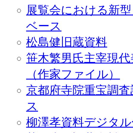
展覧会における新型
ベース
松島健旧蔵資料
笹木繁男氏主宰現代
（作家ファイル）
京都府寺院重宝調査
ス
柳澤孝資料デジタル