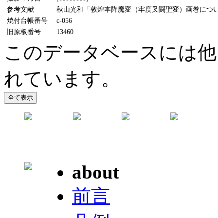
参考文献
秋山光和「敦煌本降魔変（牢度叉闘聖変）画巻について」
焼付台帳番号
c-056
旧原板番号
13460
このデータベースには他
れています。
about
前言