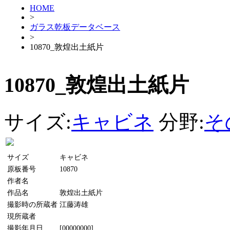
HOME
>
ガラス乾板データベース
>
10870_敦煌出土紙片
10870_敦煌出土紙片
サイズ:
キャビネ
分野:
そ
サイズ
キャビネ
原板番号
10870
作者名
作品名
敦煌出土紙片
撮影時の所蔵者
江藤涛雄
現所蔵者
撮影年月日
[00000000]