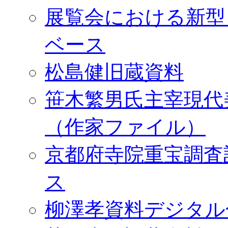
展覧会における新型
ベース
松島健旧蔵資料
笹木繁男氏主宰現代
（作家ファイル）
京都府寺院重宝調査
ス
柳澤孝資料デジタル