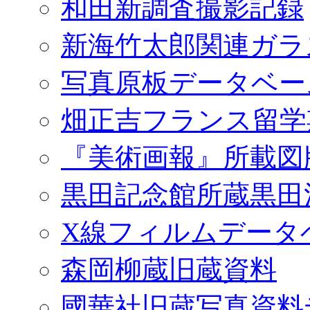
和田新調査撮影記録
新海竹太郎関連ガラ
写真原板データベー
畑正吉フランス留学
『美術画報』所載図
黒田記念館所蔵黒田
X線フィルムデータ
森岡柳蔵旧蔵資料
國華社旧蔵写真資料