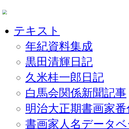
テキスト
年紀資料集成
黒田清輝日記
久米桂一郎日記
白馬会関係新聞記事
明治大正期書画家番
書画家人名データベ