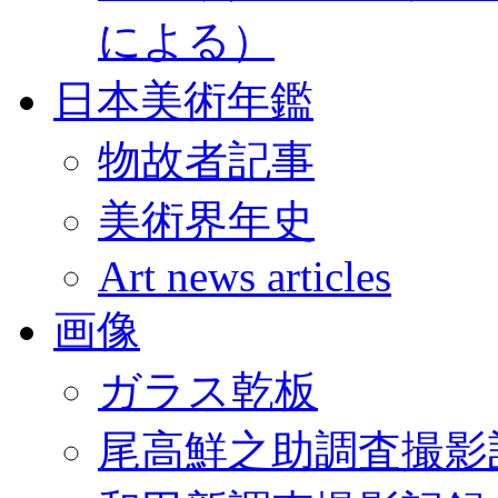
による）
日本美術年鑑
物故者記事
美術界年史
Art news articles
画像
ガラス乾板
尾高鮮之助調査撮影