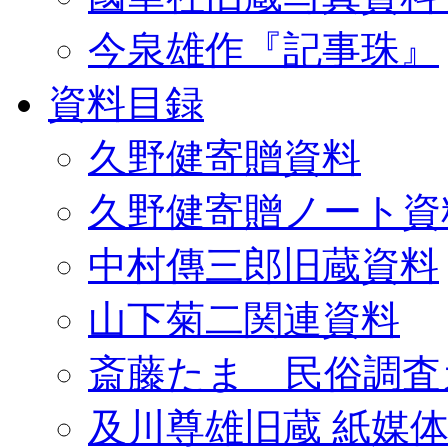
今泉雄作『記事珠』
資料目録
久野健寄贈資料
久野健寄贈ノート資
中村傳三郎旧蔵資料
山下菊二関連資料
斎藤たま 民俗調査
及川尊雄旧蔵 紙媒