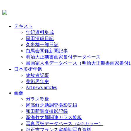
テキスト
年紀資料集成
黒田清輝日記
久米桂一郎日記
白馬会関係新聞記事
明治大正期書画家番付データベース
書画家人名データベース（明治大正期書画家番付
日本美術年鑑
物故者記事
美術界年史
Art news articles
画像
ガラス乾板
尾高鮮之助調査撮影記録
和田新調査撮影記録
新海竹太郎関連ガラス乾板
写真原板データベース（4×5カラー）
畑正吉フランス留学期写真資料