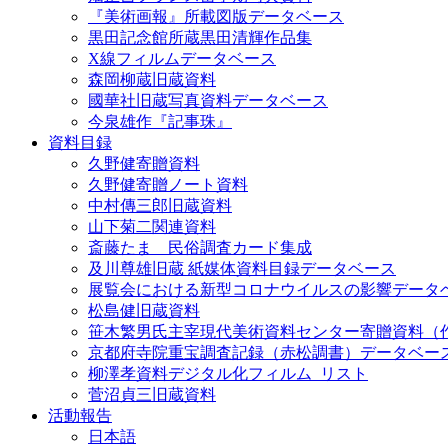
『美術画報』所載図版データベース
黒田記念館所蔵黒田清輝作品集
X線フィルムデータベース
森岡柳蔵旧蔵資料
國華社旧蔵写真資料データベース
今泉雄作『記事珠』
資料目録
久野健寄贈資料
久野健寄贈ノート資料
中村傳三郎旧蔵資料
山下菊二関連資料
斎藤たま 民俗調査カード集成
及川尊雄旧蔵 紙媒体資料目録データベース
展覧会における新型コロナウイルスの影響データ
松島健旧蔵資料
笹木繁男氏主宰現代美術資料センター寄贈資料（
京都府寺院重宝調査記録（赤松調書）データベー
柳澤孝資料デジタル化フィルム_リスト
菅沼貞三旧蔵資料
活動報告
日本語