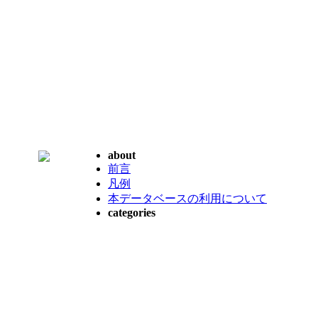
about
前言
凡例
本データベースの利用について
categories