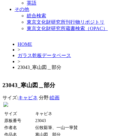
英語
その他
総合検索
東京文化財研究所刊行物リポジトリ
東京文化財研究所蔵書検索（OPAC）
HOME
>
ガラス乾板データベース
>
23043_寒山図＿部分
23043_寒山図＿部分
サイズ:
キャビネ
分野:
絵画
サイズ
キャビネ
原板番号
23043
作者名
伝牧谿筆、一山一寧賛
作品名
寒山図＿部分