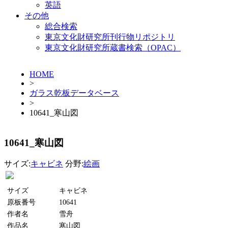
英語
その他
総合検索
東京文化財研究所刊行物リポジトリ
東京文化財研究所蔵書検索（OPAC）
HOME
>
ガラス乾板データベース
>
10641_寒山図
10641_寒山図
サイズ:
キャビネ
分野:
絵画
サイズ
キャビネ
原板番号
10641
作者名
雪舟
作品名
寒山図