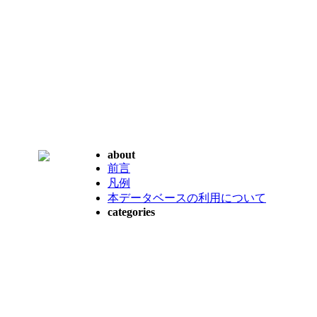
about
前言
凡例
本データベースの利用について
categories