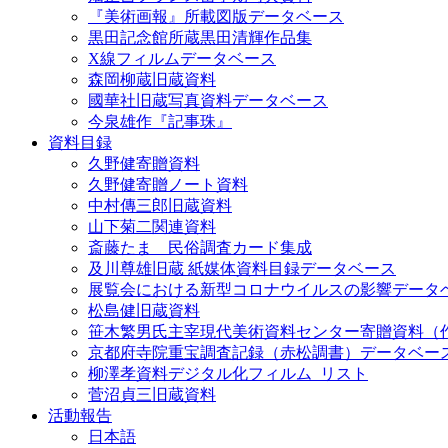
『美術画報』所載図版データベース
黒田記念館所蔵黒田清輝作品集
X線フィルムデータベース
森岡柳蔵旧蔵資料
國華社旧蔵写真資料データベース
今泉雄作『記事珠』
資料目録
久野健寄贈資料
久野健寄贈ノート資料
中村傳三郎旧蔵資料
山下菊二関連資料
斎藤たま 民俗調査カード集成
及川尊雄旧蔵 紙媒体資料目録データベース
展覧会における新型コロナウイルスの影響データ
松島健旧蔵資料
笹木繁男氏主宰現代美術資料センター寄贈資料（
京都府寺院重宝調査記録（赤松調書）データベー
柳澤孝資料デジタル化フィルム_リスト
菅沼貞三旧蔵資料
活動報告
日本語