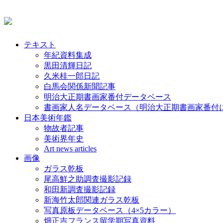
テキスト
年紀資料集成
黒田清輝日記
久米桂一郎日記
白馬会関係新聞記事
明治大正期書画家番付データベース
書画家人名データベース（明治大正期書画家番付
日本美術年鑑
物故者記事
美術界年史
Art news articles
画像
ガラス乾板
尾高鮮之助調査撮影記録
和田新調査撮影記録
新海竹太郎関連ガラス乾板
写真原板データベース（4×5カラー）
畑正吉フランス留学期写真資料