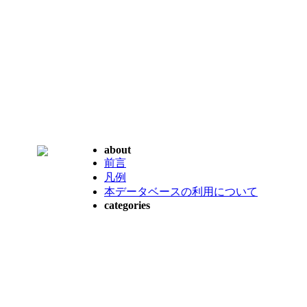
about
前言
凡例
本データベースの利用について
categories