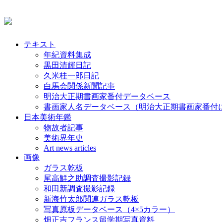
テキスト
年紀資料集成
黒田清輝日記
久米桂一郎日記
白馬会関係新聞記事
明治大正期書画家番付データベース
書画家人名データベース（明治大正期書画家番付
日本美術年鑑
物故者記事
美術界年史
Art news articles
画像
ガラス乾板
尾高鮮之助調査撮影記録
和田新調査撮影記録
新海竹太郎関連ガラス乾板
写真原板データベース（4×5カラー）
畑正吉フランス留学期写真資料