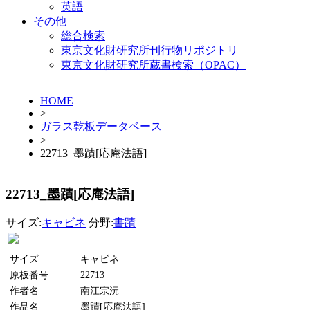
英語
その他
総合検索
東京文化財研究所刊行物リポジトリ
東京文化財研究所蔵書検索（OPAC）
HOME
>
ガラス乾板データベース
>
22713_墨蹟[応庵法語]
22713_墨蹟[応庵法語]
サイズ:
キャビネ
分野:
書蹟
サイズ
キャビネ
原板番号
22713
作者名
南江宗沅
作品名
墨蹟[応庵法語]