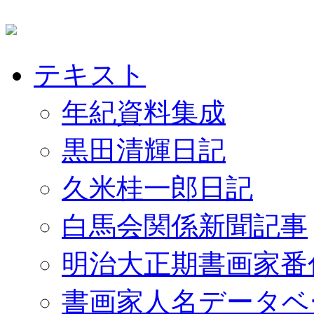
テキスト
年紀資料集成
黒田清輝日記
久米桂一郎日記
白馬会関係新聞記事
明治大正期書画家番
書画家人名データベ