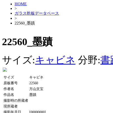
HOME
>
ガラス乾板データベース
>
22560_墨蹟
22560_墨蹟
サイズ:
キャビネ
分野:
書
サイズ
キャビネ
原板番号
22560
作者名
方山文宝
作品名
墨蹟
撮影時の所蔵者
現所蔵者
撮影年月日
[00000000]