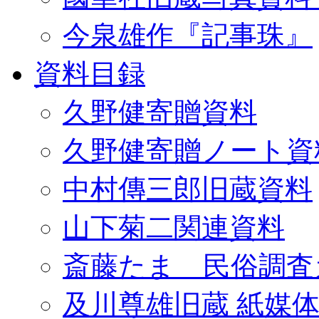
今泉雄作『記事珠』
資料目録
久野健寄贈資料
久野健寄贈ノート資
中村傳三郎旧蔵資料
山下菊二関連資料
斎藤たま 民俗調査
及川尊雄旧蔵 紙媒