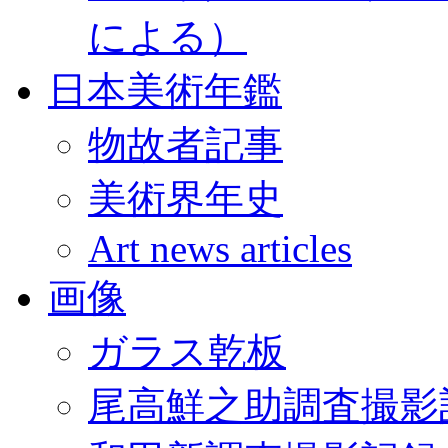
による）
日本美術年鑑
物故者記事
美術界年史
Art news articles
画像
ガラス乾板
尾高鮮之助調査撮影