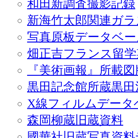
和田新調査撮影記録
新海竹太郎関連ガラ
写真原板データベー
畑正吉フランス留学
『美術画報』所載図
黒田記念館所蔵黒田
X線フィルムデータ
森岡柳蔵旧蔵資料
國華社旧蔵写真資料