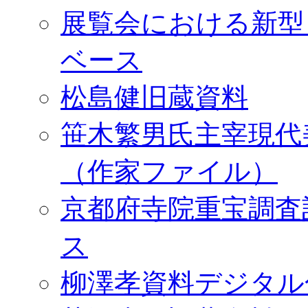
展覧会における新型
ベース
松島健旧蔵資料
笹木繁男氏主宰現代
（作家ファイル）
京都府寺院重宝調査
ス
柳澤孝資料デジタル