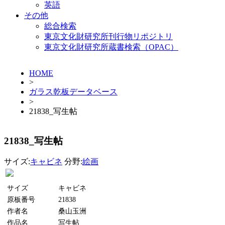
英語
その他
総合検索
東京文化財研究所刊行物リポジトリ
東京文化財研究所蔵書検索（OPAC）
HOME
>
ガラス乾板データベース
>
21838_写生帖
21838_写生帖
サイズ:
キャビネ
分野:
絵画
サイズ
キャビネ
原板番号
21838
作者名
桑山玉洲
作品名
写生帖