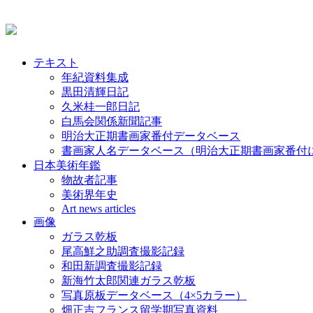
テキスト
年紀資料集成
黒田清輝日記
久米桂一郎日記
白馬会関係新聞記事
明治大正期書画家番付データベース
書画家人名データベース（明治大正期書画家番付
日本美術年鑑
物故者記事
美術界年史
Art news articles
画像
ガラス乾板
尾高鮮之助調査撮影記録
和田新調査撮影記録
新海竹太郎関連ガラス乾板
写真原板データベース（4×5カラー）
畑正吉フランス留学期写真資料