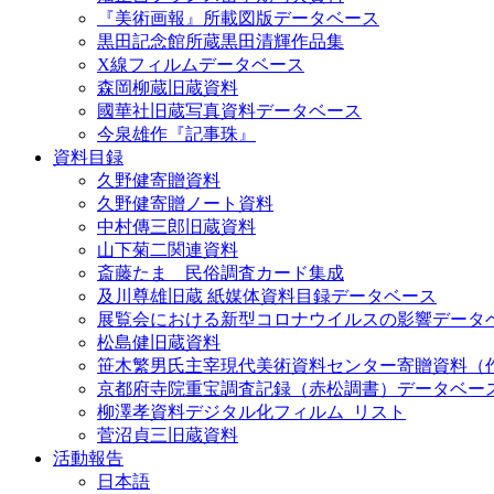
『美術画報』所載図版データベース
黒田記念館所蔵黒田清輝作品集
X線フィルムデータベース
森岡柳蔵旧蔵資料
國華社旧蔵写真資料データベース
今泉雄作『記事珠』
資料目録
久野健寄贈資料
久野健寄贈ノート資料
中村傳三郎旧蔵資料
山下菊二関連資料
斎藤たま 民俗調査カード集成
及川尊雄旧蔵 紙媒体資料目録データベース
展覧会における新型コロナウイルスの影響データ
松島健旧蔵資料
笹木繁男氏主宰現代美術資料センター寄贈資料（
京都府寺院重宝調査記録（赤松調書）データベー
柳澤孝資料デジタル化フィルム_リスト
菅沼貞三旧蔵資料
活動報告
日本語