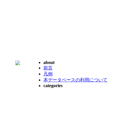
about
前言
凡例
本データベースの利用について
categories