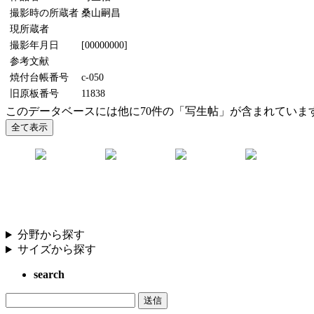
撮影時の所蔵者
桑山嗣昌
現所蔵者
撮影年月日
[00000000]
参考文献
焼付台帳番号
c-050
旧原板番号
11838
このデータベースには他に70件の「写生帖」が含まれていま
分野から探す
サイズから探す
search