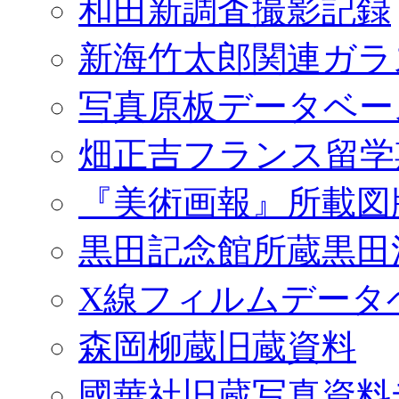
和田新調査撮影記録
新海竹太郎関連ガラ
写真原板データベー
畑正吉フランス留学
『美術画報』所載図
黒田記念館所蔵黒田
X線フィルムデータ
森岡柳蔵旧蔵資料
國華社旧蔵写真資料