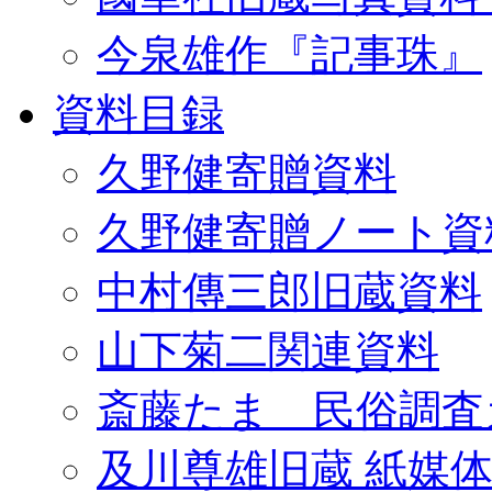
今泉雄作『記事珠』
資料目録
久野健寄贈資料
久野健寄贈ノート資
中村傳三郎旧蔵資料
山下菊二関連資料
斎藤たま 民俗調査
及川尊雄旧蔵 紙媒