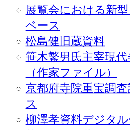
展覧会における新型
ベース
松島健旧蔵資料
笹木繁男氏主宰現代
（作家ファイル）
京都府寺院重宝調査
ス
柳澤孝資料デジタル