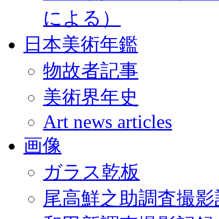
による）
日本美術年鑑
物故者記事
美術界年史
Art news articles
画像
ガラス乾板
尾高鮮之助調査撮影