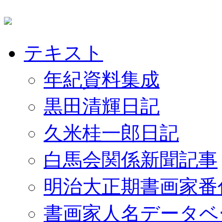
テキスト
年紀資料集成
黒田清輝日記
久米桂一郎日記
白馬会関係新聞記事
明治大正期書画家番
書画家人名データベ