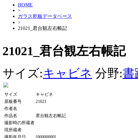
HOME
>
ガラス乾板データベース
>
21021_君台観左右帳記
21021_君台観左右帳記
サイズ:
キャビネ
分野:
書
サイズ
キャビネ
原板番号
21021
作者名
作品名
君台観左右帳記
撮影時の所蔵者
現所蔵者
撮影年月日
[00000000]