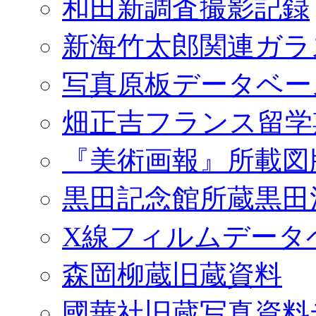
和田新調査撮影記録
新海竹太郎関連ガラ
写真原板データベー
畑正吉フランス留学
『美術画報』所載図
黒田記念館所蔵黒田
X線フィルムデータ
森岡柳蔵旧蔵資料
國華社旧蔵写真資料