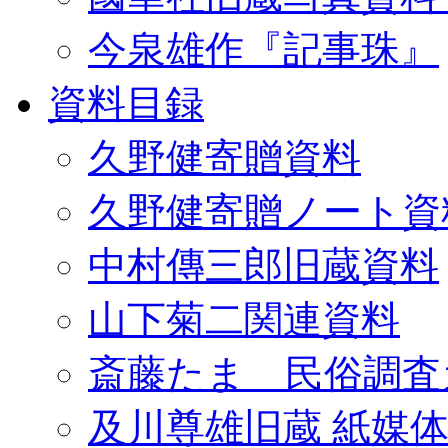
今泉雄作『記事珠』
資料目録
久野健寄贈資料
久野健寄贈ノート資
中村傳三郎旧蔵資料
山下菊二関連資料
斎藤たま 民俗調査
及川尊雄旧蔵 紙媒