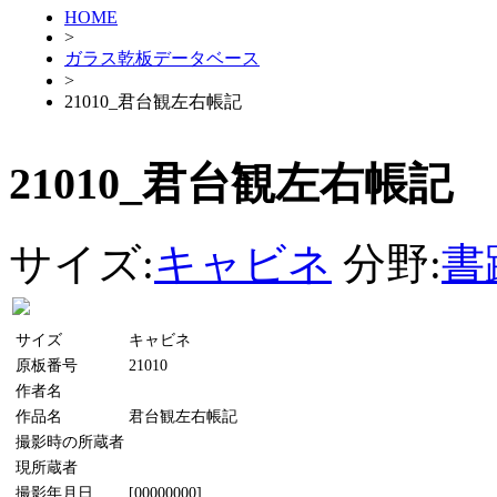
HOME
>
ガラス乾板データベース
>
21010_君台観左右帳記
21010_君台観左右帳記
サイズ:
キャビネ
分野:
書
サイズ
キャビネ
原板番号
21010
作者名
作品名
君台観左右帳記
撮影時の所蔵者
現所蔵者
撮影年月日
[00000000]