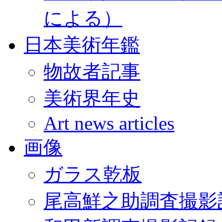
による）
日本美術年鑑
物故者記事
美術界年史
Art news articles
画像
ガラス乾板
尾高鮮之助調査撮影