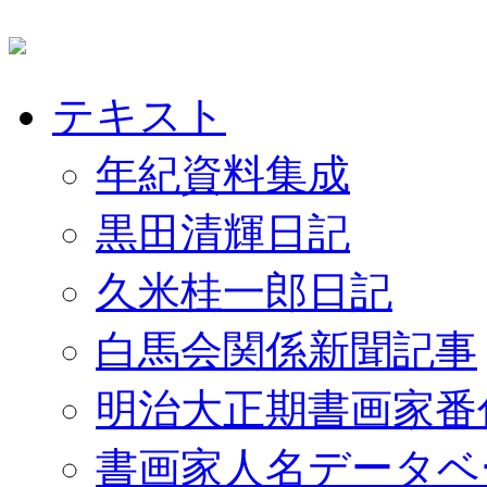
テキスト
年紀資料集成
黒田清輝日記
久米桂一郎日記
白馬会関係新聞記事
明治大正期書画家番
書画家人名データベ