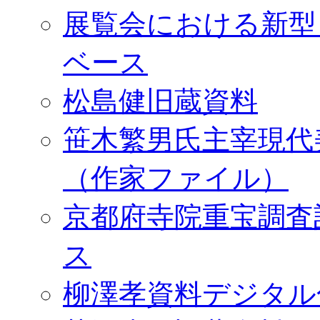
展覧会における新型
ベース
松島健旧蔵資料
笹木繁男氏主宰現代
（作家ファイル）
京都府寺院重宝調査
ス
柳澤孝資料デジタル