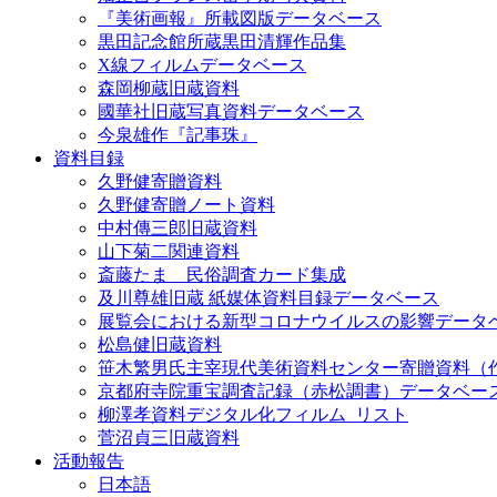
『美術画報』所載図版データベース
黒田記念館所蔵黒田清輝作品集
X線フィルムデータベース
森岡柳蔵旧蔵資料
國華社旧蔵写真資料データベース
今泉雄作『記事珠』
資料目録
久野健寄贈資料
久野健寄贈ノート資料
中村傳三郎旧蔵資料
山下菊二関連資料
斎藤たま 民俗調査カード集成
及川尊雄旧蔵 紙媒体資料目録データベース
展覧会における新型コロナウイルスの影響データ
松島健旧蔵資料
笹木繁男氏主宰現代美術資料センター寄贈資料（
京都府寺院重宝調査記録（赤松調書）データベー
柳澤孝資料デジタル化フィルム_リスト
菅沼貞三旧蔵資料
活動報告
日本語