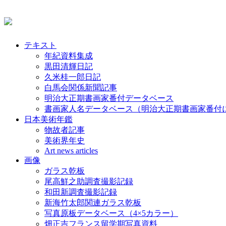
テキスト
年紀資料集成
黒田清輝日記
久米桂一郎日記
白馬会関係新聞記事
明治大正期書画家番付データベース
書画家人名データベース（明治大正期書画家番付
日本美術年鑑
物故者記事
美術界年史
Art news articles
画像
ガラス乾板
尾高鮮之助調査撮影記録
和田新調査撮影記録
新海竹太郎関連ガラス乾板
写真原板データベース（4×5カラー）
畑正吉フランス留学期写真資料