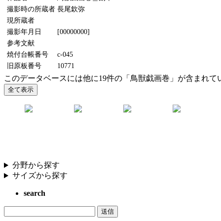
撮影時の所蔵者
長尾欽弥
現所蔵者
撮影年月日
[00000000]
参考文献
焼付台帳番号
c-045
旧原板番号
10771
このデータベースには他に19件の「鳥獣戯画巻」が含まれて
分野から探す
サイズから探す
search