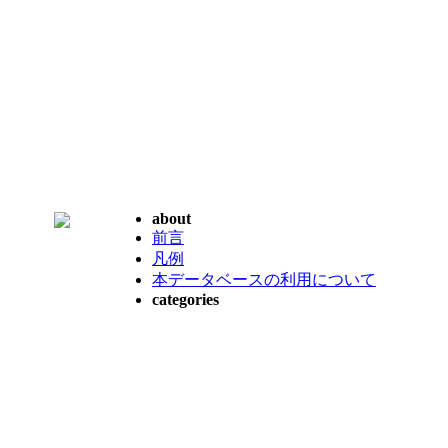
about
前言
凡例
本データベースの利用について
categories