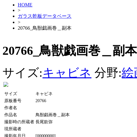
HOME
>
ガラス乾板データベース
>
20766_鳥獣戯画巻＿副本
20766_鳥獣戯画巻＿副本
サイズ:
キャビネ
分野:
絵
サイズ
キャビネ
原板番号
20766
作者名
作品名
鳥獣戯画巻＿副本
撮影時の所蔵者
長尾欽弥
現所蔵者
撮影年月日
[00000000]