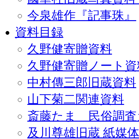
今泉雄作『記事珠』
資料目録
久野健寄贈資料
久野健寄贈ノート資
中村傳三郎旧蔵資料
山下菊二関連資料
斎藤たま 民俗調査
及川尊雄旧蔵 紙媒