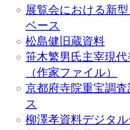
展覧会における新型
ベース
松島健旧蔵資料
笹木繁男氏主宰現代
（作家ファイル）
京都府寺院重宝調査
ス
柳澤孝資料デジタル