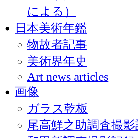
による）
日本美術年鑑
物故者記事
美術界年史
Art news articles
画像
ガラス乾板
尾高鮮之助調査撮影