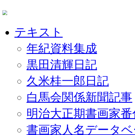
テキスト
年紀資料集成
黒田清輝日記
久米桂一郎日記
白馬会関係新聞記事
明治大正期書画家番
書画家人名データベ