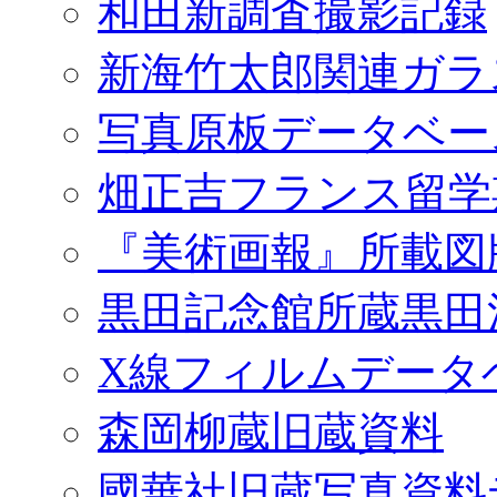
和田新調査撮影記録
新海竹太郎関連ガラ
写真原板データベー
畑正吉フランス留学
『美術画報』所載図
黒田記念館所蔵黒田
X線フィルムデータ
森岡柳蔵旧蔵資料
國華社旧蔵写真資料