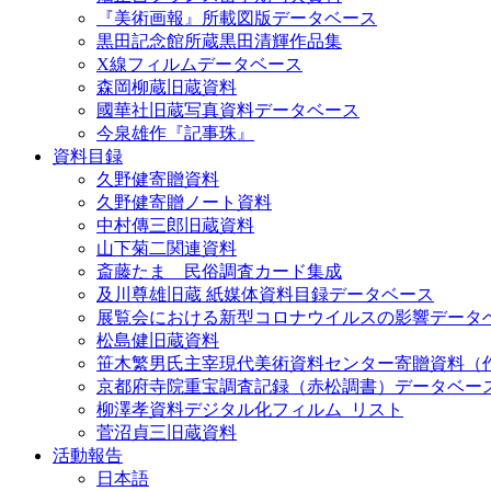
『美術画報』所載図版データベース
黒田記念館所蔵黒田清輝作品集
X線フィルムデータベース
森岡柳蔵旧蔵資料
國華社旧蔵写真資料データベース
今泉雄作『記事珠』
資料目録
久野健寄贈資料
久野健寄贈ノート資料
中村傳三郎旧蔵資料
山下菊二関連資料
斎藤たま 民俗調査カード集成
及川尊雄旧蔵 紙媒体資料目録データベース
展覧会における新型コロナウイルスの影響データ
松島健旧蔵資料
笹木繁男氏主宰現代美術資料センター寄贈資料（
京都府寺院重宝調査記録（赤松調書）データベー
柳澤孝資料デジタル化フィルム_リスト
菅沼貞三旧蔵資料
活動報告
日本語