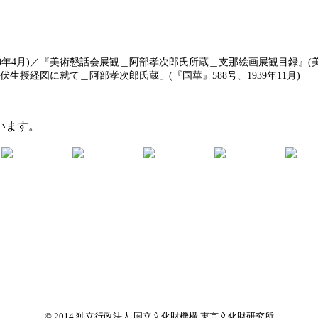
40年4月)／『美術懇話会展観＿阿部孝次郎氏所蔵＿支那絵画展観目録』(美
「伏生授経図に就て＿阿部孝次郎氏蔵」(『国華』588号、1939年11月)
います。
© 2014 独立行政法人 国立文化財機構 東京文化財研究所