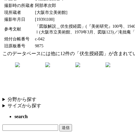
撮影時の所蔵者
阿部孝次郎
現所蔵者
[大阪市立美術館]
撮影年月日
[19391100]
「図版解説＿伏生授経図」(『美術研究』100号、19
参考文献
Ⅰ(大阪市立美術館、1970年3月、図版123)／滝拙庵
焼付台帳番号
c-042
旧原板番号
9875
このデータベースには他に12件の「伏生授経図」が含まれて
分野から探す
サイズから探す
search