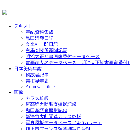
テキスト
年紀資料集成
黒田清輝日記
久米桂一郎日記
白馬会関係新聞記事
明治大正期書画家番付データベース
書画家人名データベース（明治大正期書画家番付
日本美術年鑑
物故者記事
美術界年史
Art news articles
画像
ガラス乾板
尾高鮮之助調査撮影記録
和田新調査撮影記録
新海竹太郎関連ガラス乾板
写真原板データベース（4×5カラー）
畑正吉フランス留学期写真資料