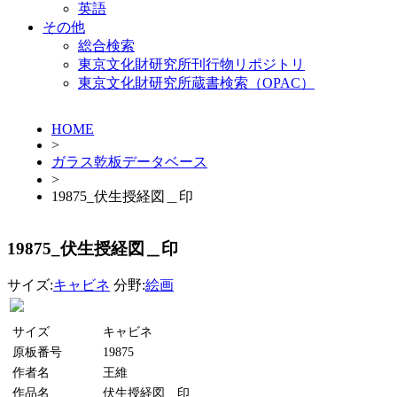
英語
その他
総合検索
東京文化財研究所刊行物リポジトリ
東京文化財研究所蔵書検索（OPAC）
HOME
>
ガラス乾板データベース
>
19875_伏生授経図＿印
19875_伏生授経図＿印
サイズ:
キャビネ
分野:
絵画
サイズ
キャビネ
原板番号
19875
作者名
王維
作品名
伏生授経図＿印