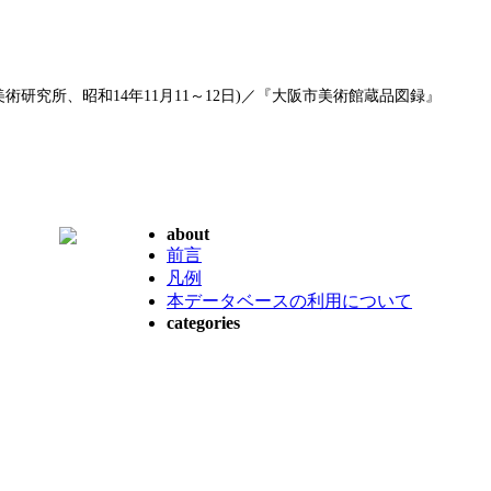
術研究所、昭和14年11月11～12日)／『大阪市美術館蔵品図録』
about
前言
凡例
本データベースの利用について
categories