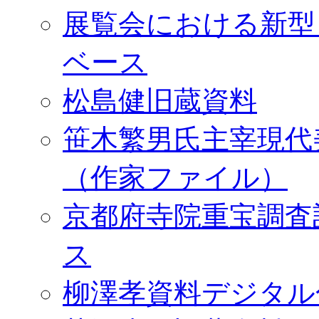
展覧会における新型
ベース
松島健旧蔵資料
笹木繁男氏主宰現代
（作家ファイル）
京都府寺院重宝調査
ス
柳澤孝資料デジタル