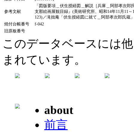
「図版要項＿伏生授経図＿解説［兵庫＿阿部孝次郎氏蔵
参考文献
支那絵画展観目録』(美術研究所、昭和14年11月11～
123)／滝拙庵「伏生授経図に就て＿阿部孝次郎氏蔵」(『
焼付台帳番号
f-042
旧原板番号
このデータベースには他
まれています。
about
前言