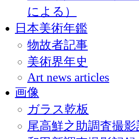
による）
日本美術年鑑
物故者記事
美術界年史
Art news articles
画像
ガラス乾板
尾高鮮之助調査撮影