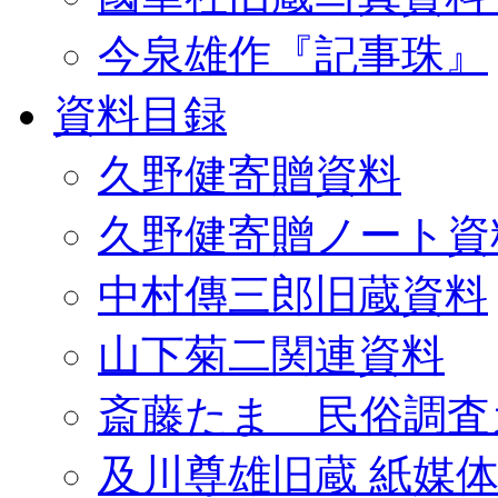
今泉雄作『記事珠』
資料目録
久野健寄贈資料
久野健寄贈ノート資
中村傳三郎旧蔵資料
山下菊二関連資料
斎藤たま 民俗調査
及川尊雄旧蔵 紙媒