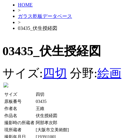
HOME
>
ガラス乾板データベース
>
03435_伏生授経図
03435_伏生授経図
サイズ:
四切
分野:
絵画
サイズ
四切
原板番号
03435
作者名
王維
作品名
伏生授経図
撮影時の所蔵者
阿部孝次郎
現所蔵者
[大阪市立美術館]
撮影年月日
[19391100]