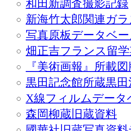
和田新調査撮影記録
新海竹太郎関連ガラ
写真原板データベー
畑正吉フランス留学
『美術画報』所載図
黒田記念館所蔵黒田
X線フィルムデータ
森岡柳蔵旧蔵資料
國華社旧蔵写真資料