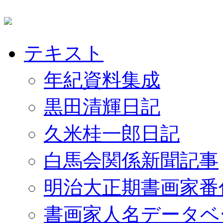
テキスト
年紀資料集成
黒田清輝日記
久米桂一郎日記
白馬会関係新聞記事
明治大正期書画家番
書画家人名データベ