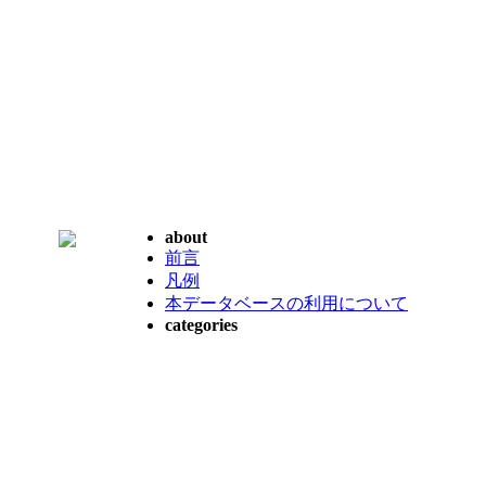
about
前言
凡例
本データベースの利用について
categories