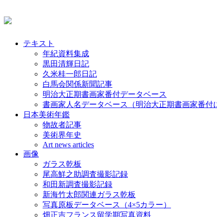
テキスト
年紀資料集成
黒田清輝日記
久米桂一郎日記
白馬会関係新聞記事
明治大正期書画家番付データベース
書画家人名データベース（明治大正期書画家番付
日本美術年鑑
物故者記事
美術界年史
Art news articles
画像
ガラス乾板
尾高鮮之助調査撮影記録
和田新調査撮影記録
新海竹太郎関連ガラス乾板
写真原板データベース（4×5カラー）
畑正吉フランス留学期写真資料