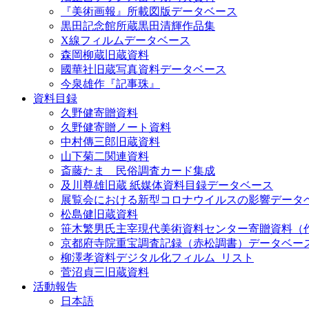
『美術画報』所載図版データベース
黒田記念館所蔵黒田清輝作品集
X線フィルムデータベース
森岡柳蔵旧蔵資料
國華社旧蔵写真資料データベース
今泉雄作『記事珠』
資料目録
久野健寄贈資料
久野健寄贈ノート資料
中村傳三郎旧蔵資料
山下菊二関連資料
斎藤たま 民俗調査カード集成
及川尊雄旧蔵 紙媒体資料目録データベース
展覧会における新型コロナウイルスの影響データ
松島健旧蔵資料
笹木繁男氏主宰現代美術資料センター寄贈資料（
京都府寺院重宝調査記録（赤松調書）データベー
柳澤孝資料デジタル化フィルム_リスト
菅沼貞三旧蔵資料
活動報告
日本語