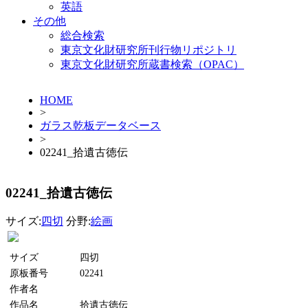
英語
その他
総合検索
東京文化財研究所刊行物リポジトリ
東京文化財研究所蔵書検索（OPAC）
HOME
>
ガラス乾板データベース
>
02241_拾遺古徳伝
02241_拾遺古徳伝
サイズ:
四切
分野:
絵画
サイズ
四切
原板番号
02241
作者名
作品名
拾遺古徳伝