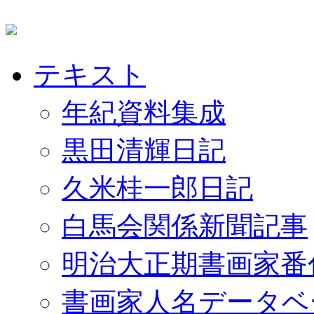
テキスト
年紀資料集成
黒田清輝日記
久米桂一郎日記
白馬会関係新聞記事
明治大正期書画家番
書画家人名データベ