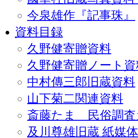
今泉雄作『記事珠』
資料目録
久野健寄贈資料
久野健寄贈ノート資
中村傳三郎旧蔵資料
山下菊二関連資料
斎藤たま 民俗調査
及川尊雄旧蔵 紙媒