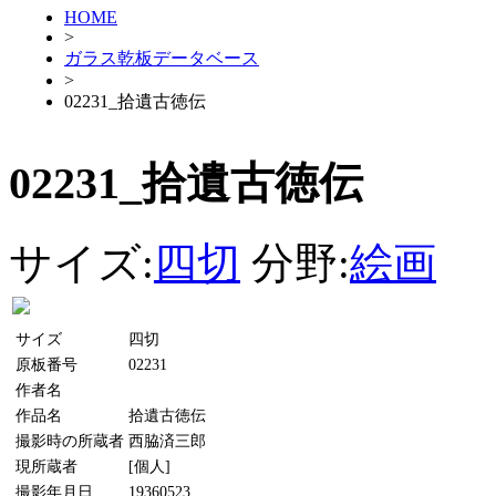
HOME
>
ガラス乾板データベース
>
02231_拾遺古徳伝
02231_拾遺古徳伝
サイズ:
四切
分野:
絵画
サイズ
四切
原板番号
02231
作者名
作品名
拾遺古徳伝
撮影時の所蔵者
西脇済三郎
現所蔵者
[個人]
撮影年月日
19360523