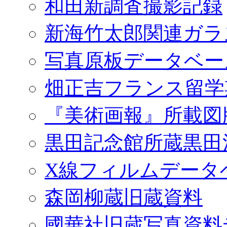
和田新調査撮影記録
新海竹太郎関連ガラ
写真原板データベー
畑正吉フランス留学
『美術画報』所載図
黒田記念館所蔵黒田
X線フィルムデータ
森岡柳蔵旧蔵資料
國華社旧蔵写真資料