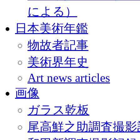
による）
日本美術年鑑
物故者記事
美術界年史
Art news articles
画像
ガラス乾板
尾高鮮之助調査撮影