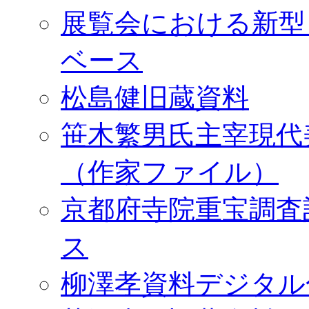
展覧会における新型
ベース
松島健旧蔵資料
笹木繁男氏主宰現代
（作家ファイル）
京都府寺院重宝調査
ス
柳澤孝資料デジタル