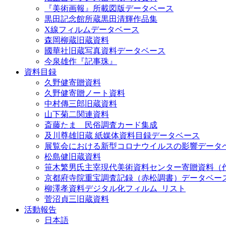
『美術画報』所載図版データベース
黒田記念館所蔵黒田清輝作品集
X線フィルムデータベース
森岡柳蔵旧蔵資料
國華社旧蔵写真資料データベース
今泉雄作『記事珠』
資料目録
久野健寄贈資料
久野健寄贈ノート資料
中村傳三郎旧蔵資料
山下菊二関連資料
斎藤たま 民俗調査カード集成
及川尊雄旧蔵 紙媒体資料目録データベース
展覧会における新型コロナウイルスの影響データ
松島健旧蔵資料
笹木繁男氏主宰現代美術資料センター寄贈資料（
京都府寺院重宝調査記録（赤松調書）データベー
柳澤孝資料デジタル化フィルム_リスト
菅沼貞三旧蔵資料
活動報告
日本語