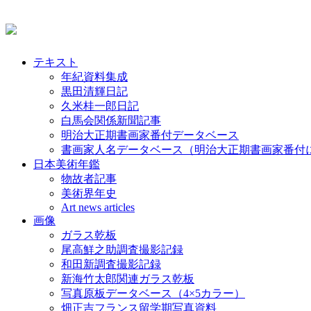
テキスト
年紀資料集成
黒田清輝日記
久米桂一郎日記
白馬会関係新聞記事
明治大正期書画家番付データベース
書画家人名データベース（明治大正期書画家番付
日本美術年鑑
物故者記事
美術界年史
Art news articles
画像
ガラス乾板
尾高鮮之助調査撮影記録
和田新調査撮影記録
新海竹太郎関連ガラス乾板
写真原板データベース（4×5カラー）
畑正吉フランス留学期写真資料