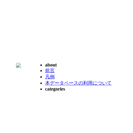
about
前言
凡例
本データベースの利用について
categories