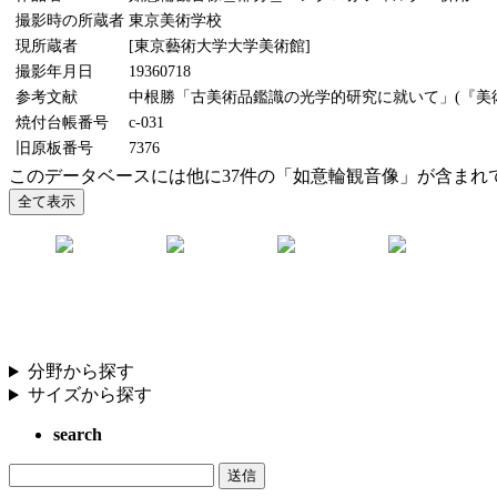
撮影時の所蔵者
東京美術学校
現所蔵者
[東京藝術大学大学美術館]
撮影年月日
19360718
参考文献
中根勝「古美術品鑑識の光学的研究に就いて」(『美術研究
焼付台帳番号
c-031
旧原板番号
7376
このデータベースには他に37件の「如意輪観音像」が含まれ
分野から探す
サイズから探す
search