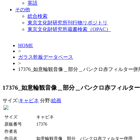
英語
その他
総合検索
東京文化財研究所刊行物リポジトリ
東京文化財研究所蔵書検索（OPAC）
HOME
>
ガラス乾板データベース
>
17376_如意輪観音像＿部分＿パンクロ赤フィルター併
17376_如意輪観音像＿部分＿パンクロ赤フィルタ
サイズ:
キャビネ
分野:
絵画
サイズ
キャビネ
原板番号
17376
作者名
作品名
如意輪観音像＿部分＿パンクロ赤フィルター併用