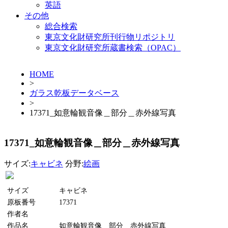
英語
その他
総合検索
東京文化財研究所刊行物リポジトリ
東京文化財研究所蔵書検索（OPAC）
HOME
>
ガラス乾板データベース
>
17371_如意輪観音像＿部分＿赤外線写真
17371_如意輪観音像＿部分＿赤外線写真
サイズ:
キャビネ
分野:
絵画
サイズ
キャビネ
原板番号
17371
作者名
作品名
如意輪観音像＿部分＿赤外線写真