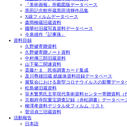
『美術画報』所載図版データベース
黒田記念館所蔵黒田清輝作品集
X線フィルムデータベース
森岡柳蔵旧蔵資料
國華社旧蔵写真資料データベース
今泉雄作『記事珠』
資料目録
久野健寄贈資料
久野健寄贈ノート資料
中村傳三郎旧蔵資料
山下菊二関連資料
斎藤たま 民俗調査カード集成
及川尊雄旧蔵 紙媒体資料目録データベース
展覧会における新型コロナウイルスの影響データ
松島健旧蔵資料
笹木繁男氏主宰現代美術資料センター寄贈資料（
京都府寺院重宝調査記録（赤松調書）データベー
柳澤孝資料デジタル化フィルム_リスト
菅沼貞三旧蔵資料
活動報告
日本語