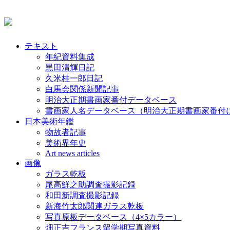
テキスト
年紀資料集成
黒田清輝日記
久米桂一郎日記
白馬会関係新聞記事
明治大正期書画家番付データベース
書画家人名データベース（明治大正期書画家番付
日本美術年鑑
物故者記事
美術界年史
Art news articles
画像
ガラス乾板
尾高鮮之助調査撮影記録
和田新調査撮影記録
新海竹太郎関連ガラス乾板
写真原板データベース（4×5カラー）
畑正吉フランス留学期写真資料