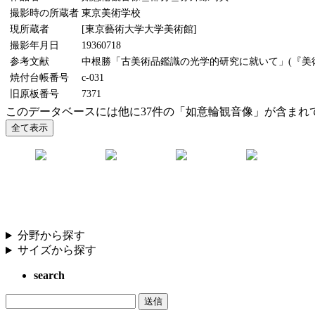
撮影時の所蔵者
東京美術学校
現所蔵者
[東京藝術大学大学美術館]
撮影年月日
19360718
参考文献
中根勝「古美術品鑑識の光学的研究に就いて」(『美術研究
焼付台帳番号
c-031
旧原板番号
7371
このデータベースには他に37件の「如意輪観音像」が含まれ
分野から探す
サイズから探す
search