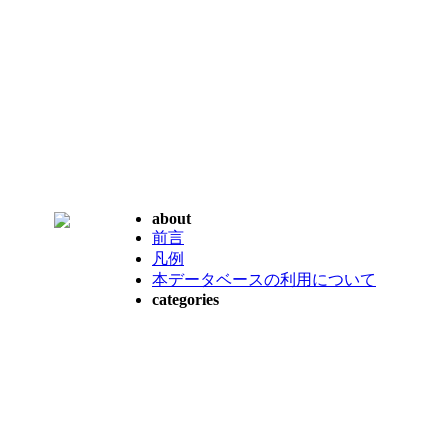
about
前言
凡例
本データベースの利用について
categories