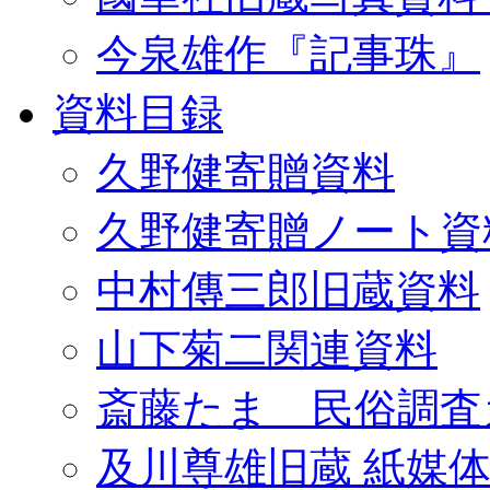
今泉雄作『記事珠』
資料目録
久野健寄贈資料
久野健寄贈ノート資
中村傳三郎旧蔵資料
山下菊二関連資料
斎藤たま 民俗調査
及川尊雄旧蔵 紙媒