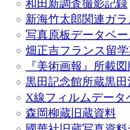
和田新調査撮影記録
新海竹太郎関連ガラ
写真原板データベー
畑正吉フランス留学
『美術画報』所載図
黒田記念館所蔵黒田
X線フィルムデータ
森岡柳蔵旧蔵資料
國華社旧蔵写真資料