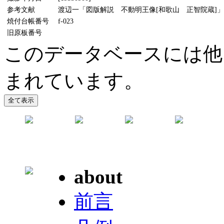
参考文献
渡辺一「図版解説 不動明王像[和歌山 正智院蔵]」(『
焼付台帳番号
f-023
旧原板番号
このデータベースには他
まれています。
about
前言