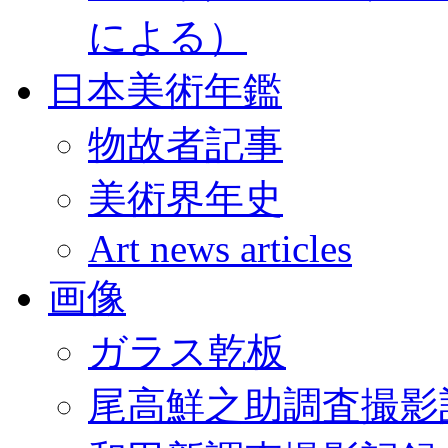
による）
日本美術年鑑
物故者記事
美術界年史
Art news articles
画像
ガラス乾板
尾高鮮之助調査撮影