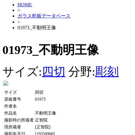
HOME
>
ガラス乾板データベース
>
01973_不動明王像
01973_不動明王像
サイズ:
四切
分野:
彫刻
サイズ
四切
原板番号
01973
作者名
作品名
不動明王像
撮影時の所蔵者
正智院
現所蔵者
[正智院]
撮影年月日
[19350900]