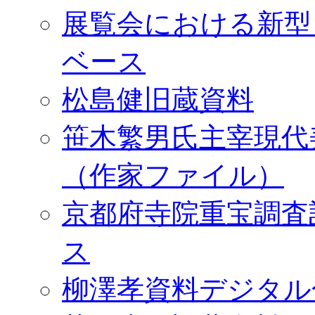
展覧会における新型
ベース
松島健旧蔵資料
笹木繁男氏主宰現代
（作家ファイル）
京都府寺院重宝調査
ス
柳澤孝資料デジタル