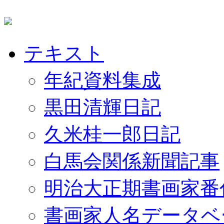
テキスト
年紀資料集成
黒田清輝日記
久米桂一郎日記
白馬会関係新聞記事
明治大正期書画家番
書画家人名データベ