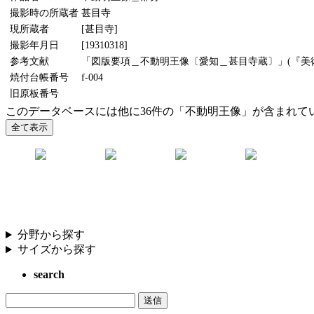
撮影時の所蔵者
甚目寺
現所蔵者
[甚目寺]
撮影年月日
[19310318]
参考文献
「図版要項＿不動明王像〔愛知＿甚目寺蔵〕」(『美術研究
焼付台帳番号
f-004
旧原板番号
このデータベースには他に36件の「不動明王像」が含まれて
分野から探す
サイズから探す
search