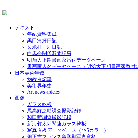
テキスト
年紀資料集成
黒田清輝日記
久米桂一郎日記
白馬会関係新聞記事
明治大正期書画家番付データベース
書画家人名データベース（明治大正期書画家番付
日本美術年鑑
物故者記事
美術界年史
Art news articles
画像
ガラス乾板
尾高鮮之助調査撮影記録
和田新調査撮影記録
新海竹太郎関連ガラス乾板
写真原板データベース（4×5カラー）
畑正吉フランス留学期写真資料