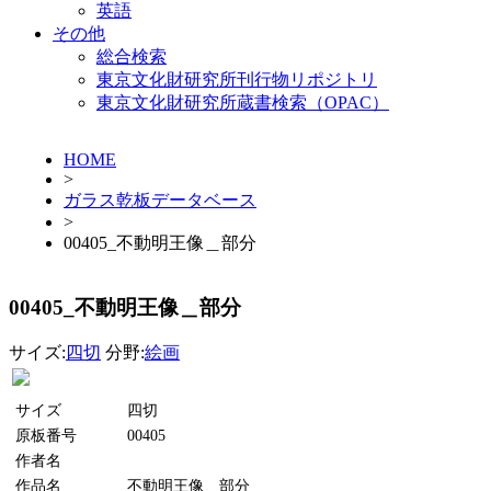
英語
その他
総合検索
東京文化財研究所刊行物リポジトリ
東京文化財研究所蔵書検索（OPAC）
HOME
>
ガラス乾板データベース
>
00405_不動明王像＿部分
00405_不動明王像＿部分
サイズ:
四切
分野:
絵画
サイズ
四切
原板番号
00405
作者名
作品名
不動明王像＿部分