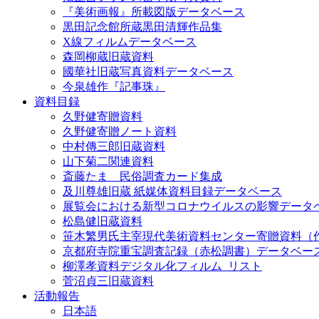
『美術画報』所載図版データベース
黒田記念館所蔵黒田清輝作品集
X線フィルムデータベース
森岡柳蔵旧蔵資料
國華社旧蔵写真資料データベース
今泉雄作『記事珠』
資料目録
久野健寄贈資料
久野健寄贈ノート資料
中村傳三郎旧蔵資料
山下菊二関連資料
斎藤たま 民俗調査カード集成
及川尊雄旧蔵 紙媒体資料目録データベース
展覧会における新型コロナウイルスの影響データ
松島健旧蔵資料
笹木繁男氏主宰現代美術資料センター寄贈資料（
京都府寺院重宝調査記録（赤松調書）データベー
柳澤孝資料デジタル化フィルム_リスト
菅沼貞三旧蔵資料
活動報告
日本語