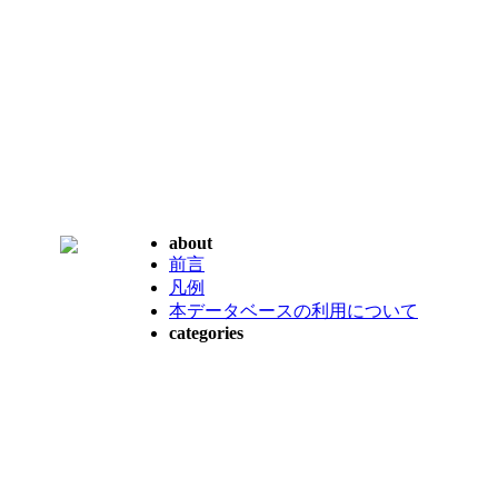
about
前言
凡例
本データベースの利用について
categories