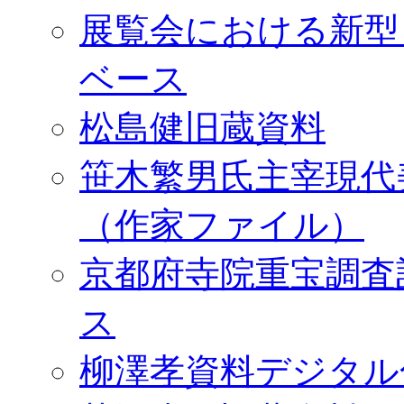
展覧会における新型
ベース
松島健旧蔵資料
笹木繁男氏主宰現代
（作家ファイル）
京都府寺院重宝調査
ス
柳澤孝資料デジタル