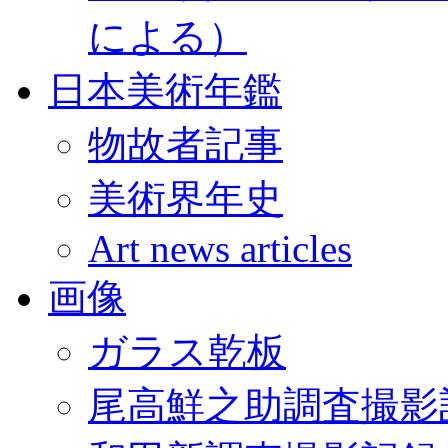
による）
日本美術年鑑
物故者記事
美術界年史
Art news articles
画像
ガラス乾板
尾高鮮之助調査撮影