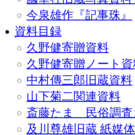
今泉雄作『記事珠』
資料目録
久野健寄贈資料
久野健寄贈ノート資
中村傳三郎旧蔵資料
山下菊二関連資料
斎藤たま 民俗調査
及川尊雄旧蔵 紙媒