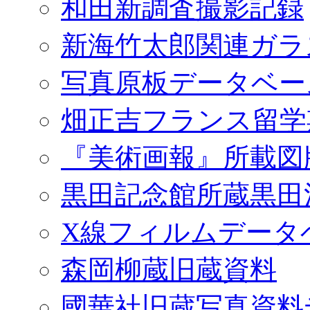
和田新調査撮影記録
新海竹太郎関連ガラ
写真原板データベー
畑正吉フランス留学
『美術画報』所載図
黒田記念館所蔵黒田
X線フィルムデータ
森岡柳蔵旧蔵資料
國華社旧蔵写真資料