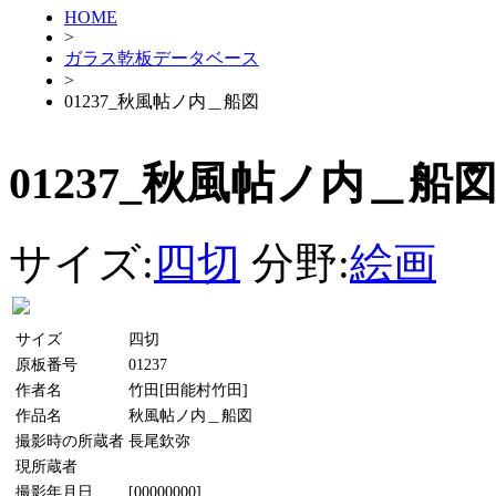
HOME
>
ガラス乾板データベース
>
01237_秋風帖ノ内＿船図
01237_秋風帖ノ内＿船
サイズ:
四切
分野:
絵画
サイズ
四切
原板番号
01237
作者名
竹田[田能村竹田]
作品名
秋風帖ノ内＿船図
撮影時の所蔵者
長尾欽弥
現所蔵者
撮影年月日
[00000000]