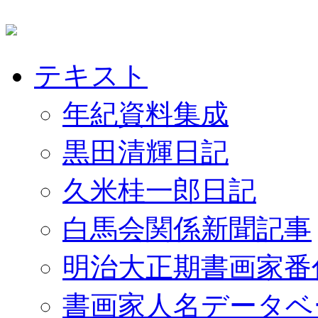
テキスト
年紀資料集成
黒田清輝日記
久米桂一郎日記
白馬会関係新聞記事
明治大正期書画家番
書画家人名データベ