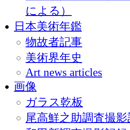
による）
日本美術年鑑
物故者記事
美術界年史
Art news articles
画像
ガラス乾板
尾高鮮之助調査撮影