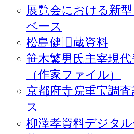
展覧会における新型
ベース
松島健旧蔵資料
笹木繁男氏主宰現代
（作家ファイル）
京都府寺院重宝調査
ス
柳澤孝資料デジタル