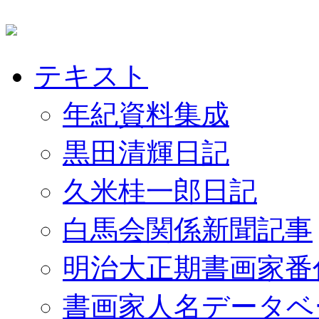
テキスト
年紀資料集成
黒田清輝日記
久米桂一郎日記
白馬会関係新聞記事
明治大正期書画家番
書画家人名データベ