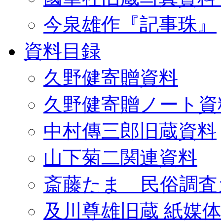
今泉雄作『記事珠』
資料目録
久野健寄贈資料
久野健寄贈ノート資
中村傳三郎旧蔵資料
山下菊二関連資料
斎藤たま 民俗調査
及川尊雄旧蔵 紙媒