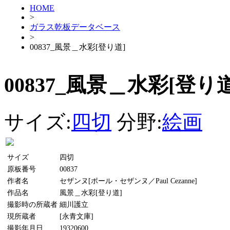
HOME
>
ガラス乾板データベース
>
00837_風景＿水彩[登り道]
00837_風景＿水彩[登り道
サイズ:
四切
分野:
絵画
サイズ
四切
原板番号
00837
作者名
セザンヌ[ポール・セザンヌ／Paul Cezanne]
作品名
風景＿水彩[登り道]
撮影時の所蔵者
細川護立
現所蔵者
[永青文庫]
撮影年月日
19320600