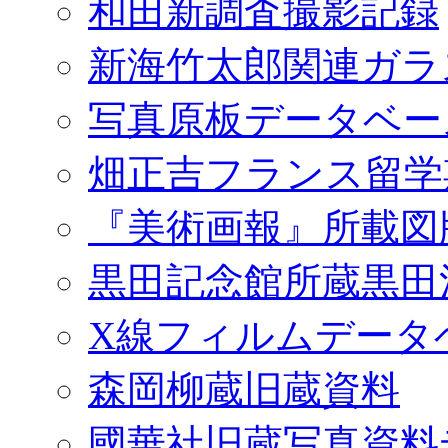
和田新調査撮影記録
新海竹太郎関連ガラ
写真原板データベー
畑正吉フランス留学
『美術画報』所載図
黒田記念館所蔵黒田
X線フィルムデータ
森岡柳蔵旧蔵資料
國華社旧蔵写真資料