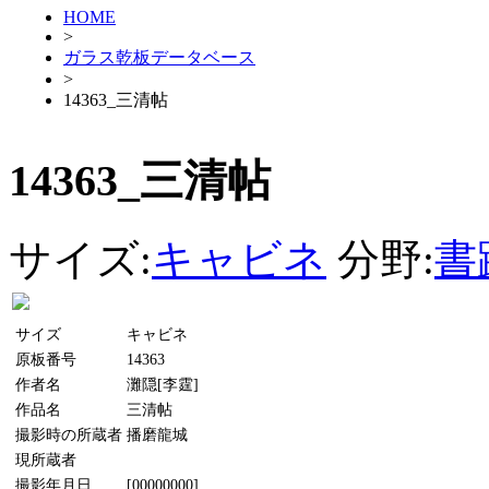
HOME
>
ガラス乾板データベース
>
14363_三清帖
14363_三清帖
サイズ:
キャビネ
分野:
書
サイズ
キャビネ
原板番号
14363
作者名
灘隠[李霆]
作品名
三清帖
撮影時の所蔵者
播磨龍城
現所蔵者
撮影年月日
[00000000]