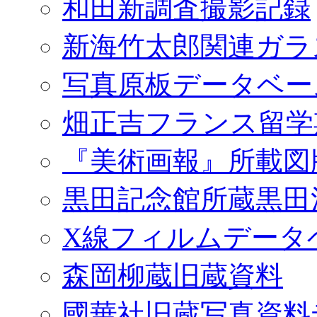
和田新調査撮影記録
新海竹太郎関連ガラ
写真原板データベー
畑正吉フランス留学
『美術画報』所載図
黒田記念館所蔵黒田
X線フィルムデータ
森岡柳蔵旧蔵資料
國華社旧蔵写真資料