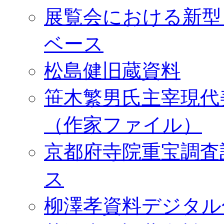
展覧会における新型
ベース
松島健旧蔵資料
笹木繁男氏主宰現代
（作家ファイル）
京都府寺院重宝調査
ス
柳澤孝資料デジタル