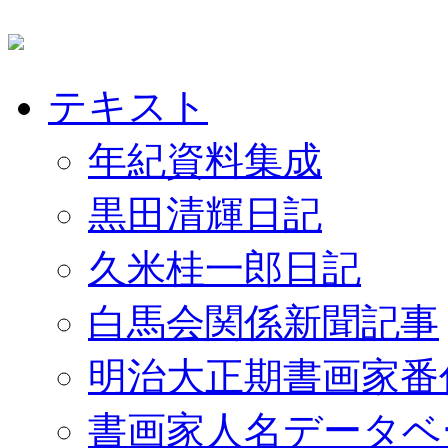
テキスト
年紀資料集成
黒田清輝日記
久米桂一郎日記
白馬会関係新聞記事
明治大正期書画家番
書画家人名データベ