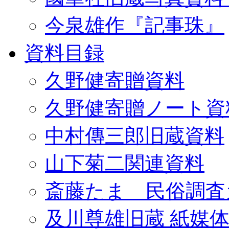
今泉雄作『記事珠』
資料目録
久野健寄贈資料
久野健寄贈ノート資
中村傳三郎旧蔵資料
山下菊二関連資料
斎藤たま 民俗調査
及川尊雄旧蔵 紙媒