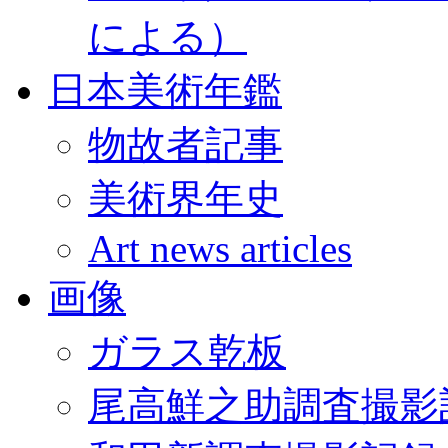
による）
日本美術年鑑
物故者記事
美術界年史
Art news articles
画像
ガラス乾板
尾高鮮之助調査撮影