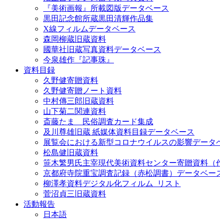
『美術画報』所載図版データベース
黒田記念館所蔵黒田清輝作品集
X線フィルムデータベース
森岡柳蔵旧蔵資料
國華社旧蔵写真資料データベース
今泉雄作『記事珠』
資料目録
久野健寄贈資料
久野健寄贈ノート資料
中村傳三郎旧蔵資料
山下菊二関連資料
斎藤たま 民俗調査カード集成
及川尊雄旧蔵 紙媒体資料目録データベース
展覧会における新型コロナウイルスの影響データ
松島健旧蔵資料
笹木繁男氏主宰現代美術資料センター寄贈資料（
京都府寺院重宝調査記録（赤松調書）データベー
柳澤孝資料デジタル化フィルム_リスト
菅沼貞三旧蔵資料
活動報告
日本語