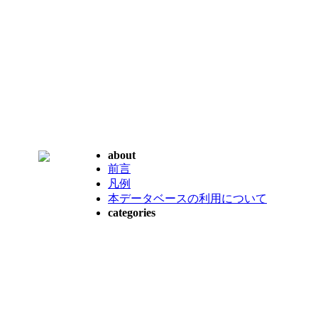
about
前言
凡例
本データベースの利用について
categories