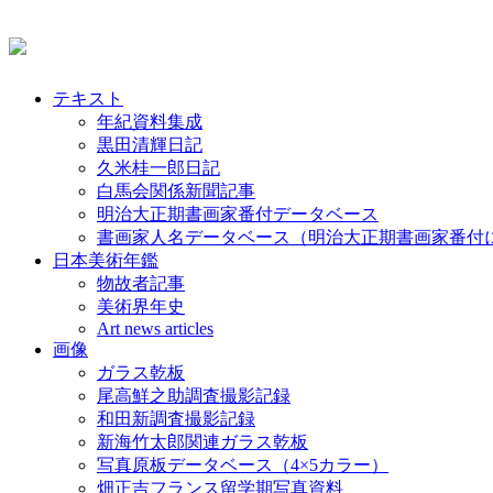
テキスト
年紀資料集成
黒田清輝日記
久米桂一郎日記
白馬会関係新聞記事
明治大正期書画家番付データベース
書画家人名データベース（明治大正期書画家番付
日本美術年鑑
物故者記事
美術界年史
Art news articles
画像
ガラス乾板
尾高鮮之助調査撮影記録
和田新調査撮影記録
新海竹太郎関連ガラス乾板
写真原板データベース（4×5カラー）
畑正吉フランス留学期写真資料