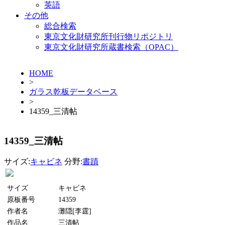
英語
その他
総合検索
東京文化財研究所刊行物リポジトリ
東京文化財研究所蔵書検索（OPAC）
HOME
>
ガラス乾板データベース
>
14359_三清帖
14359_三清帖
サイズ:
キャビネ
分野:
書蹟
サイズ
キャビネ
原板番号
14359
作者名
灘隠[李霆]
作品名
三清帖