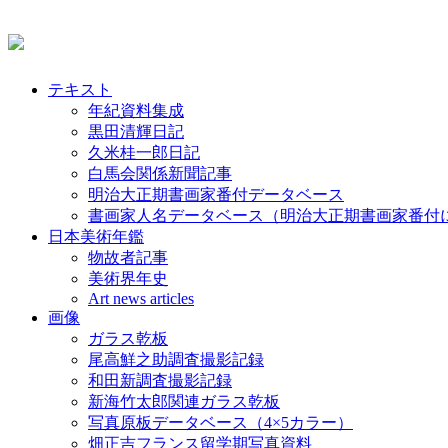
テキスト
年紀資料集成
黒田清輝日記
久米桂一郎日記
白馬会関係新聞記事
明治大正期書画家番付データベース
書画家人名データベース（明治大正期書画家番付
日本美術年鑑
物故者記事
美術界年史
Art news articles
画像
ガラス乾板
尾高鮮之助調査撮影記録
和田新調査撮影記録
新海竹太郎関連ガラス乾板
写真原板データベース（4×5カラー）
畑正吉フランス留学期写真資料