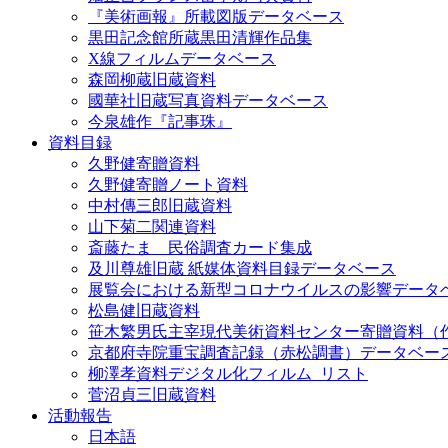
『美術画報』所載図版データベース
黒田記念館所蔵黒田清輝作品集
X線フィルムデータベース
森岡柳蔵旧蔵資料
國華社旧蔵写真資料データベース
今泉雄作『記事珠』
資料目録
久野健寄贈資料
久野健寄贈ノート資料
中村傳三郎旧蔵資料
山下菊二関連資料
斎藤たま 民俗調査カード集成
及川尊雄旧蔵 紙媒体資料目録データベース
展覧会における新型コロナウイルスの影響データ
松島健旧蔵資料
笹木繁男氏主宰現代美術資料センター寄贈資料（
京都府寺院重宝調査記録（赤松調書）データベー
柳澤孝資料デジタル化フィルム_リスト
菅沼貞三旧蔵資料
活動報告
日本語