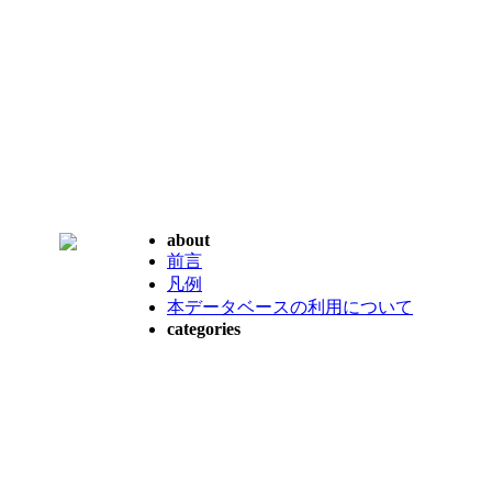
about
前言
凡例
本データベースの利用について
categories