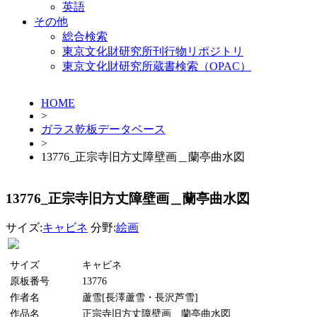
英語
その他
総合検索
東京文化財研究所刊行物リポジトリ
東京文化財研究所蔵書検索（OPAC）
HOME
>
ガラス乾板データベース
>
13776_正宗寺旧方丈障壁画＿蘭亭曲水図
13776_正宗寺旧方丈障壁画＿蘭亭曲水図
サイズ:
キャビネ
分野:
絵画
サイズ
キャビネ
原板番号
13776
作者名
蘆雪[長澤蘆雪・長沢芦雪]
作品名
正宗寺旧方丈障壁画＿蘭亭曲水図