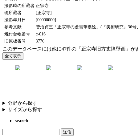
撮影時の所蔵者
正宗寺
現所蔵者
[正宗寺]
撮影年月日
[00000000]
参考文献
菅沼貞三「正宗寺の蘆雪筆襖絵」(『美術研究』36号、1
焼付台帳番号
c-016
旧原板番号
3776
このデータベースには他に47件の「正宗寺旧方丈障壁画」が
分野から探す
サイズから探す
search