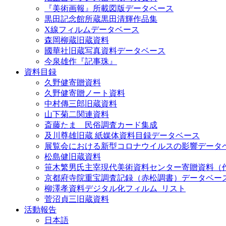
『美術画報』所載図版データベース
黒田記念館所蔵黒田清輝作品集
X線フィルムデータベース
森岡柳蔵旧蔵資料
國華社旧蔵写真資料データベース
今泉雄作『記事珠』
資料目録
久野健寄贈資料
久野健寄贈ノート資料
中村傳三郎旧蔵資料
山下菊二関連資料
斎藤たま 民俗調査カード集成
及川尊雄旧蔵 紙媒体資料目録データベース
展覧会における新型コロナウイルスの影響データ
松島健旧蔵資料
笹木繁男氏主宰現代美術資料センター寄贈資料（
京都府寺院重宝調査記録（赤松調書）データベー
柳澤孝資料デジタル化フィルム_リスト
菅沼貞三旧蔵資料
活動報告
日本語