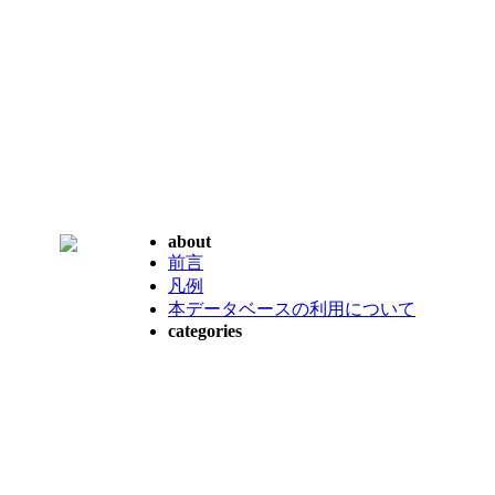
about
前言
凡例
本データベースの利用について
categories