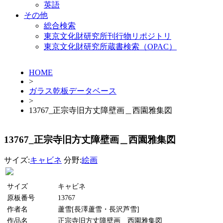
英語
その他
総合検索
東京文化財研究所刊行物リポジトリ
東京文化財研究所蔵書検索（OPAC）
HOME
>
ガラス乾板データベース
>
13767_正宗寺旧方丈障壁画＿西園雅集図
13767_正宗寺旧方丈障壁画＿西園雅集図
サイズ:
キャビネ
分野:
絵画
サイズ
キャビネ
原板番号
13767
作者名
蘆雪[長澤蘆雪・長沢芦雪]
作品名
正宗寺旧方丈障壁画＿西園雅集図