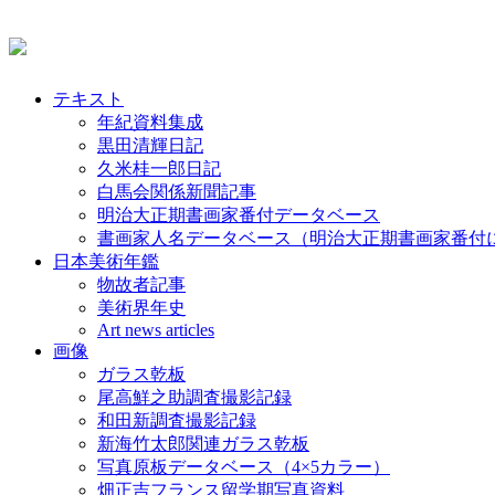
テキスト
年紀資料集成
黒田清輝日記
久米桂一郎日記
白馬会関係新聞記事
明治大正期書画家番付データベース
書画家人名データベース（明治大正期書画家番付
日本美術年鑑
物故者記事
美術界年史
Art news articles
画像
ガラス乾板
尾高鮮之助調査撮影記録
和田新調査撮影記録
新海竹太郎関連ガラス乾板
写真原板データベース（4×5カラー）
畑正吉フランス留学期写真資料