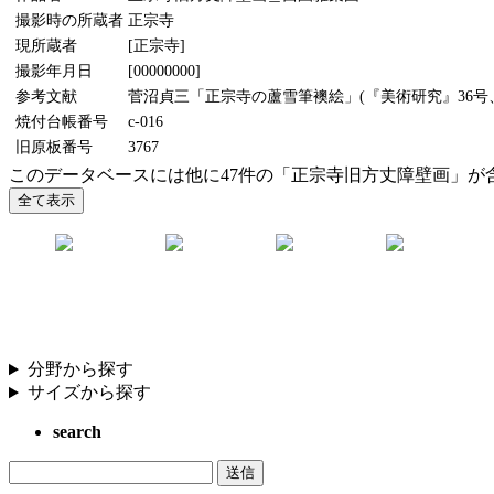
撮影時の所蔵者
正宗寺
現所蔵者
[正宗寺]
撮影年月日
[00000000]
参考文献
菅沼貞三「正宗寺の蘆雪筆襖絵」(『美術研究』36号、1
焼付台帳番号
c-016
旧原板番号
3767
このデータベースには他に47件の「正宗寺旧方丈障壁画」が
分野から探す
サイズから探す
search