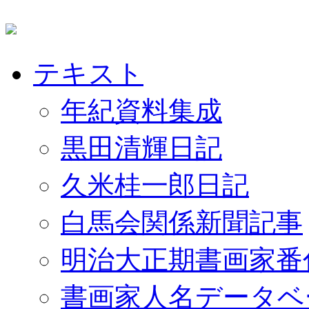
テキスト
年紀資料集成
黒田清輝日記
久米桂一郎日記
白馬会関係新聞記事
明治大正期書画家番
書画家人名データベ