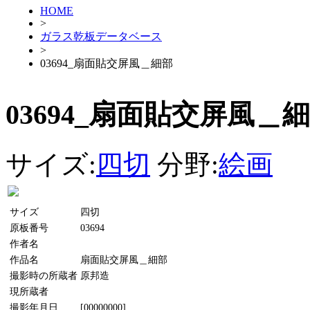
HOME
>
ガラス乾板データベース
>
03694_扇面貼交屏風＿細部
03694_扇面貼交屏風＿
サイズ:
四切
分野:
絵画
サイズ
四切
原板番号
03694
作者名
作品名
扇面貼交屏風＿細部
撮影時の所蔵者
原邦造
現所蔵者
撮影年月日
[00000000]