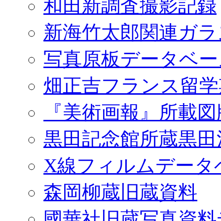
和田新調査撮影記録
新海竹太郎関連ガラ
写真原板データベー
畑正吉フランス留学
『美術画報』所載図
黒田記念館所蔵黒田
X線フィルムデータ
森岡柳蔵旧蔵資料
國華社旧蔵写真資料