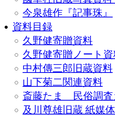
今泉雄作『記事珠』
資料目録
久野健寄贈資料
久野健寄贈ノート資
中村傳三郎旧蔵資料
山下菊二関連資料
斎藤たま 民俗調査
及川尊雄旧蔵 紙媒