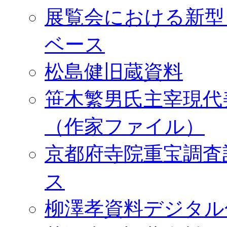
展覧会における新型
ベース
松島健旧蔵資料
笹木繁男氏主宰現代
（作家ファイル）
京都府寺院重宝調査
ス
柳澤孝資料デジタル