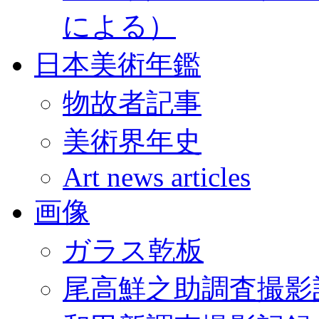
による）
日本美術年鑑
物故者記事
美術界年史
Art news articles
画像
ガラス乾板
尾高鮮之助調査撮影