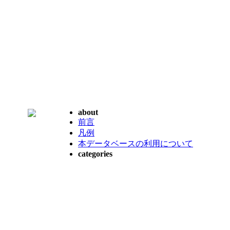
about
前言
凡例
本データベースの利用について
categories