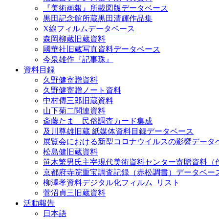
『美術画報』所載図版データベース
黒田記念館所蔵黒田清輝作品集
X線フィルムデータベース
森岡柳蔵旧蔵資料
國華社旧蔵写真資料データベース
今泉雄作『記事珠』
資料目録
久野健寄贈資料
久野健寄贈ノート資料
中村傳三郎旧蔵資料
山下菊二関連資料
斎藤たま 民俗調査カード集成
及川尊雄旧蔵 紙媒体資料目録データベース
展覧会における新型コロナウイルスの影響データ
松島健旧蔵資料
笹木繁男氏主宰現代美術資料センター寄贈資料（
京都府寺院重宝調査記録（赤松調書）データベー
柳澤孝資料デジタル化フィルム_リスト
菅沼貞三旧蔵資料
活動報告
日本語