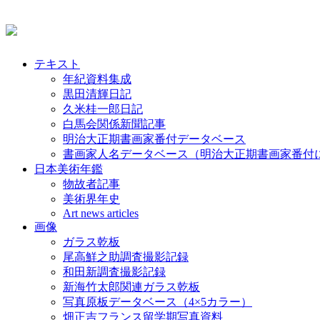
テキスト
年紀資料集成
黒田清輝日記
久米桂一郎日記
白馬会関係新聞記事
明治大正期書画家番付データベース
書画家人名データベース（明治大正期書画家番付
日本美術年鑑
物故者記事
美術界年史
Art news articles
画像
ガラス乾板
尾高鮮之助調査撮影記録
和田新調査撮影記録
新海竹太郎関連ガラス乾板
写真原板データベース（4×5カラー）
畑正吉フランス留学期写真資料