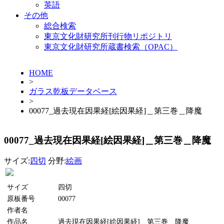
英語
その他
総合検索
東京文化財研究所刊行物リポジトリ
東京文化財研究所蔵書検索（OPAC）
HOME
>
ガラス乾板データベース
>
00077_過去現在因果経[絵因果経]＿第三巻＿降魔
00077_過去現在因果経[絵因果経]＿第三巻＿降魔
サイズ:
四切
分野:
絵画
サイズ
四切
原板番号
00077
作者名
作品名
過去現在因果経[絵因果経]＿第三巻＿降魔