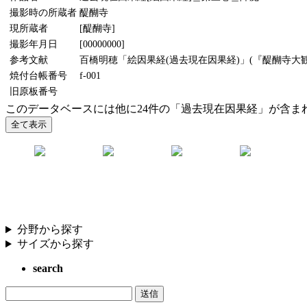
撮影時の所蔵者
醍醐寺
現所蔵者
[醍醐寺]
撮影年月日
[00000000]
参考文献
百橋明穂「絵因果経(過去現在因果経)」(『醍醐寺大観』
焼付台帳番号
f-001
旧原板番号
このデータベースには他に24件の「過去現在因果経」が含ま
分野から探す
サイズから探す
search