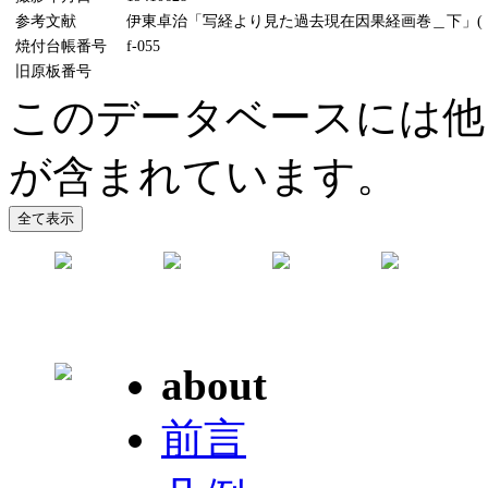
参考文献
伊東卓治「写経より見た過去現在因果経画巻＿下」(『美術
焼付台帳番号
f-055
旧原板番号
このデータベースには他
が含まれています。
about
前言