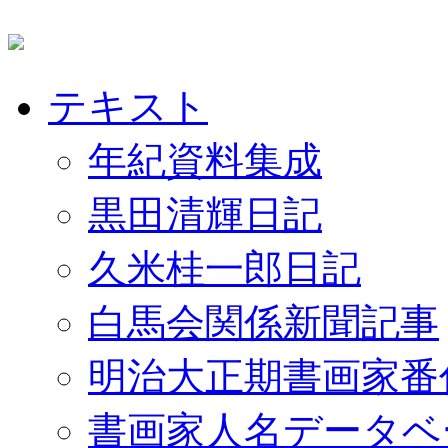
テキスト
年紀資料集成
黒田清輝日記
久米桂一郎日記
白馬会関係新聞記事
明治大正期書画家番
書画家人名データベ