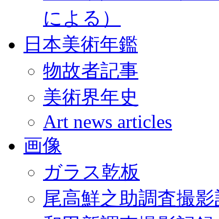
による）
日本美術年鑑
物故者記事
美術界年史
Art news articles
画像
ガラス乾板
尾高鮮之助調査撮影