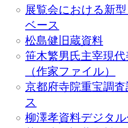
展覧会における新型
ベース
松島健旧蔵資料
笹木繁男氏主宰現代
（作家ファイル）
京都府寺院重宝調査
ス
柳澤孝資料デジタル