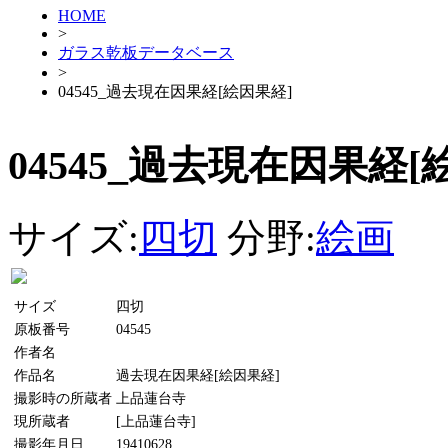
HOME
>
ガラス乾板データベース
>
04545_過去現在因果経[絵因果経]
04545_過去現在因果経[
サイズ:
四切
分野:
絵画
サイズ
四切
原板番号
04545
作者名
作品名
過去現在因果経[絵因果経]
撮影時の所蔵者
上品蓮台寺
現所蔵者
[上品蓮台寺]
撮影年月日
19410628