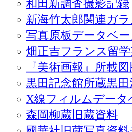
和田新調査撮影記録
新海竹太郎関連ガラ
写真原板データベー
畑正吉フランス留学
『美術画報』所載図
黒田記念館所蔵黒田
X線フィルムデータ
森岡柳蔵旧蔵資料
國華社旧蔵写真資料