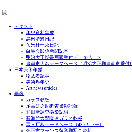
テキスト
年紀資料集成
黒田清輝日記
久米桂一郎日記
白馬会関係新聞記事
明治大正期書画家番付データベース
書画家人名データベース（明治大正期書画家番付
日本美術年鑑
物故者記事
美術界年史
Art news articles
画像
ガラス乾板
尾高鮮之助調査撮影記録
和田新調査撮影記録
新海竹太郎関連ガラス乾板
写真原板データベース（4×5カラー）
畑正吉フランス留学期写真資料