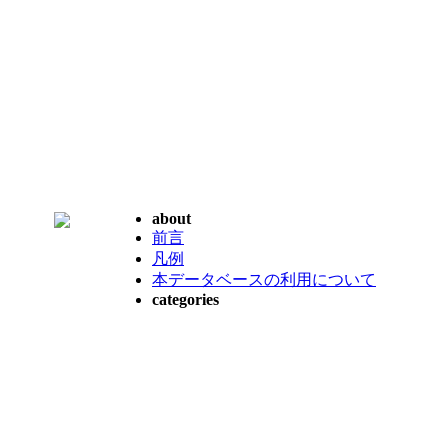
about
前言
凡例
本データベースの利用について
categories