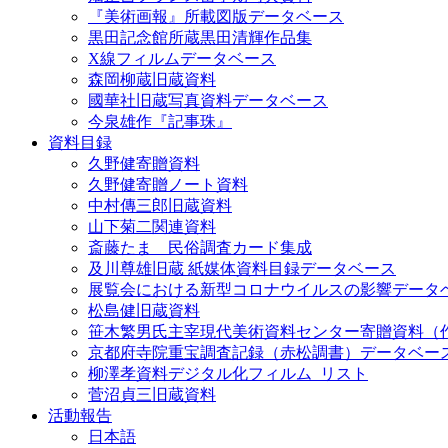
『美術画報』所載図版データベース
黒田記念館所蔵黒田清輝作品集
X線フィルムデータベース
森岡柳蔵旧蔵資料
國華社旧蔵写真資料データベース
今泉雄作『記事珠』
資料目録
久野健寄贈資料
久野健寄贈ノート資料
中村傳三郎旧蔵資料
山下菊二関連資料
斎藤たま 民俗調査カード集成
及川尊雄旧蔵 紙媒体資料目録データベース
展覧会における新型コロナウイルスの影響データ
松島健旧蔵資料
笹木繁男氏主宰現代美術資料センター寄贈資料（
京都府寺院重宝調査記録（赤松調書）データベー
柳澤孝資料デジタル化フィルム_リスト
菅沼貞三旧蔵資料
活動報告
日本語