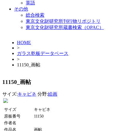
英語
その他
総合検索
東京文化財研究所刊行物リポジトリ
東京文化財研究所蔵書検索（OPAC）
HOME
>
ガラス乾板データベース
>
11150_画帖
11150_画帖
サイズ:
キャビネ
分野:
絵画
サイズ
キャビネ
原板番号
11150
作者名
作品名
画帖