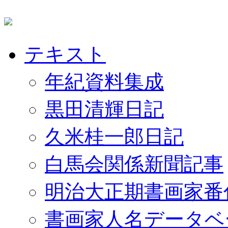
テキスト
年紀資料集成
黒田清輝日記
久米桂一郎日記
白馬会関係新聞記事
明治大正期書画家番
書画家人名データベ