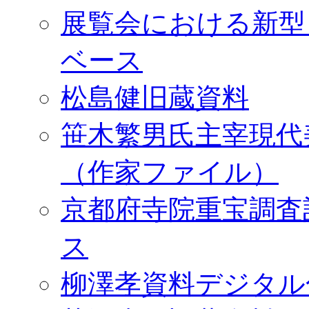
展覧会における新型
ベース
松島健旧蔵資料
笹木繁男氏主宰現代
（作家ファイル）
京都府寺院重宝調査
ス
柳澤孝資料デジタル