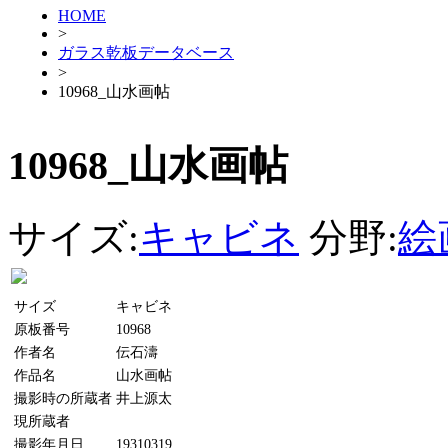
HOME
>
ガラス乾板データベース
>
10968_山水画帖
10968_山水画帖
サイズ:
キャビネ
分野:
絵
サイズ
キャビネ
原板番号
10968
作者名
伝石濤
作品名
山水画帖
撮影時の所蔵者
井上源太
現所蔵者
撮影年月日
19310319