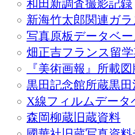
和田新調査撮影記録
新海竹太郎関連ガラ
写真原板データベー
畑正吉フランス留学
『美術画報』所載図
黒田記念館所蔵黒田
X線フィルムデータ
森岡柳蔵旧蔵資料
國華社旧蔵写真資料