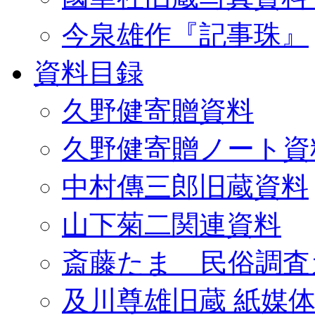
今泉雄作『記事珠』
資料目録
久野健寄贈資料
久野健寄贈ノート資
中村傳三郎旧蔵資料
山下菊二関連資料
斎藤たま 民俗調査
及川尊雄旧蔵 紙媒