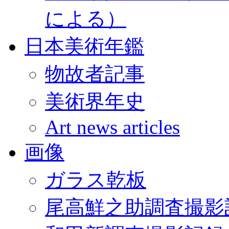
による）
日本美術年鑑
物故者記事
美術界年史
Art news articles
画像
ガラス乾板
尾高鮮之助調査撮影