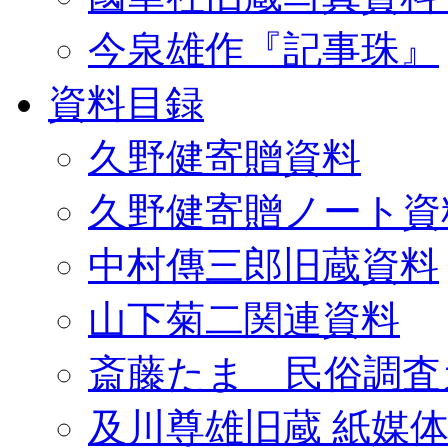
今泉雄作『記事珠』
資料目録
久野健寄贈資料
久野健寄贈ノート資
中村傳三郎旧蔵資料
山下菊二関連資料
斎藤たま 民俗調査
及川尊雄旧蔵 紙媒