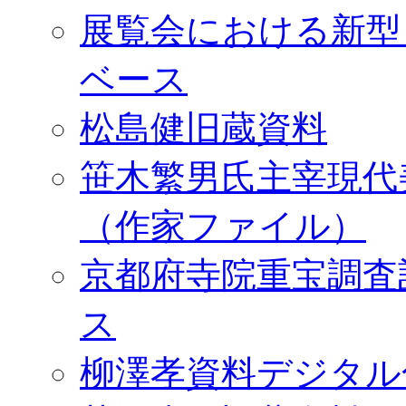
展覧会における新型
ベース
松島健旧蔵資料
笹木繁男氏主宰現代
（作家ファイル）
京都府寺院重宝調査
ス
柳澤孝資料デジタル