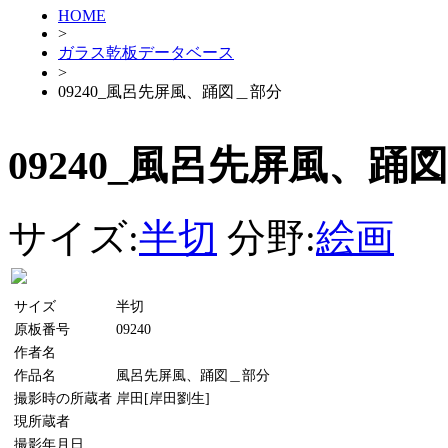
HOME
>
ガラス乾板データベース
>
09240_風呂先屏風、踊図＿部分
09240_風呂先屏風、踊
サイズ:
半切
分野:
絵画
サイズ
半切
原板番号
09240
作者名
作品名
風呂先屏風、踊図＿部分
撮影時の所蔵者
岸田[岸田劉生]
現所蔵者
撮影年月日