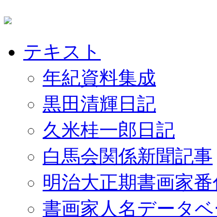
テキスト
年紀資料集成
黒田清輝日記
久米桂一郎日記
白馬会関係新聞記事
明治大正期書画家番
書画家人名データベ