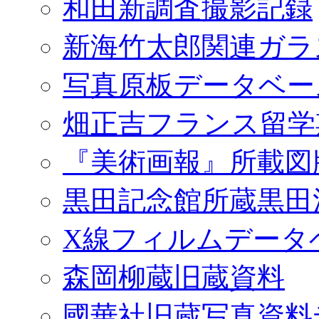
和田新調査撮影記録
新海竹太郎関連ガラ
写真原板データベー
畑正吉フランス留学
『美術画報』所載図
黒田記念館所蔵黒田
X線フィルムデータ
森岡柳蔵旧蔵資料
國華社旧蔵写真資料