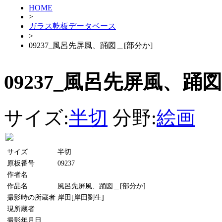
HOME
>
ガラス乾板データベース
>
09237_風呂先屏風、踊図＿[部分か]
09237_風呂先屏風、踊図
サイズ:
半切
分野:
絵画
サイズ
半切
原板番号
09237
作者名
作品名
風呂先屏風、踊図＿[部分か]
撮影時の所蔵者
岸田[岸田劉生]
現所蔵者
撮影年月日