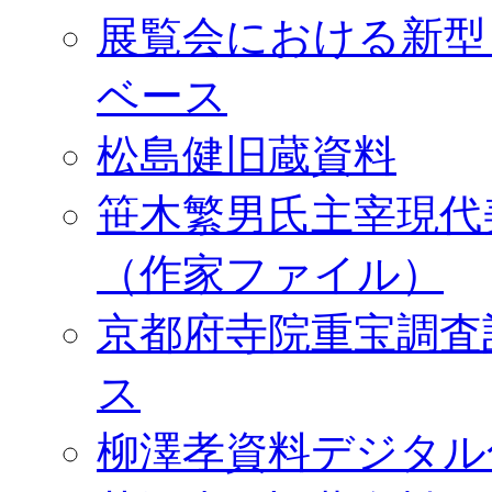
展覧会における新型
ベース
松島健旧蔵資料
笹木繁男氏主宰現代
（作家ファイル）
京都府寺院重宝調査
ス
柳澤孝資料デジタル