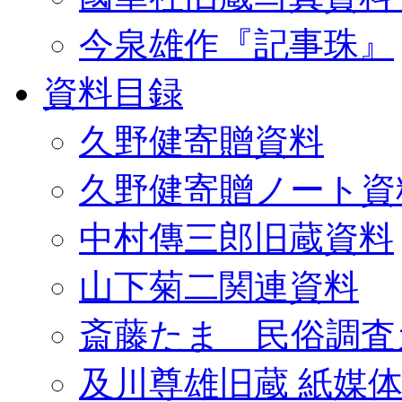
今泉雄作『記事珠』
資料目録
久野健寄贈資料
久野健寄贈ノート資
中村傳三郎旧蔵資料
山下菊二関連資料
斎藤たま 民俗調査
及川尊雄旧蔵 紙媒