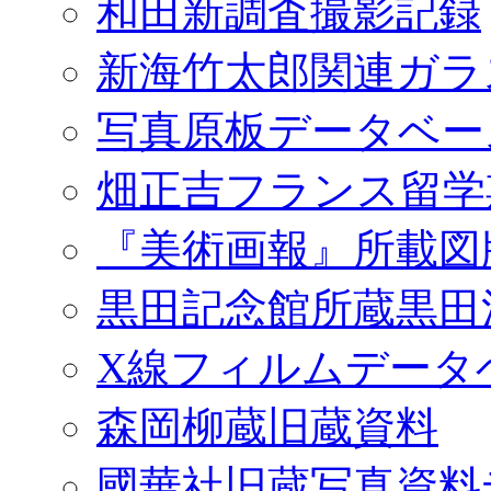
和田新調査撮影記録
新海竹太郎関連ガラ
写真原板データベー
畑正吉フランス留学
『美術画報』所載図
黒田記念館所蔵黒田
X線フィルムデータ
森岡柳蔵旧蔵資料
國華社旧蔵写真資料