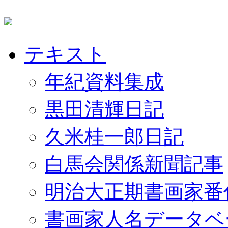
テキスト
年紀資料集成
黒田清輝日記
久米桂一郎日記
白馬会関係新聞記事
明治大正期書画家番
書画家人名データベ