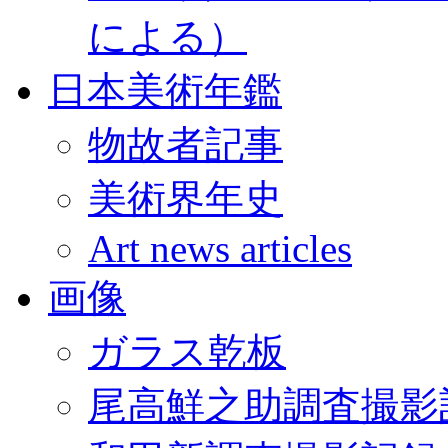
による）
日本美術年鑑
物故者記事
美術界年史
Art news articles
画像
ガラス乾板
尾高鮮之助調査撮影