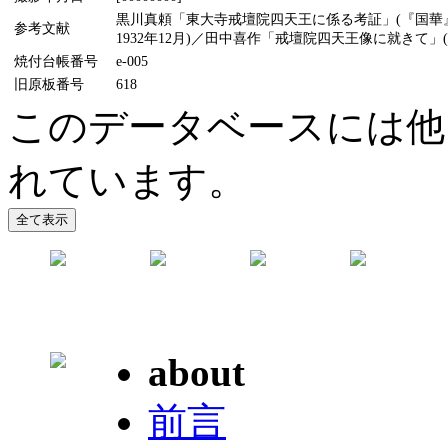
黒川真頼「東大寺戒壇院四天王に係る考証」(『国華』1
参考文献
1932年12月)／田中喜作「戒壇院四天王像に就きて」(『
焼付台帳番号
e-005
旧原板番号
618
このデータベースには他
れています。
about
前言