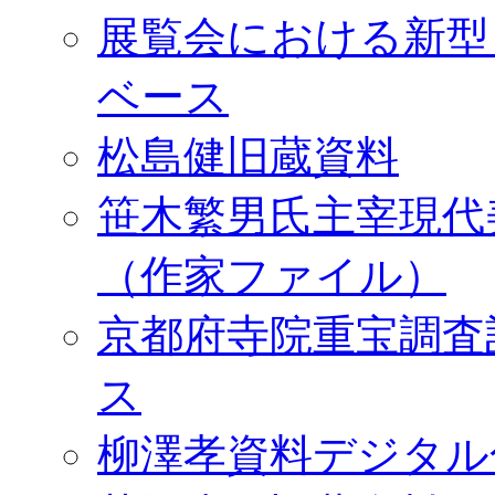
展覧会における新型
ベース
松島健旧蔵資料
笹木繁男氏主宰現代
（作家ファイル）
京都府寺院重宝調査
ス
柳澤孝資料デジタル