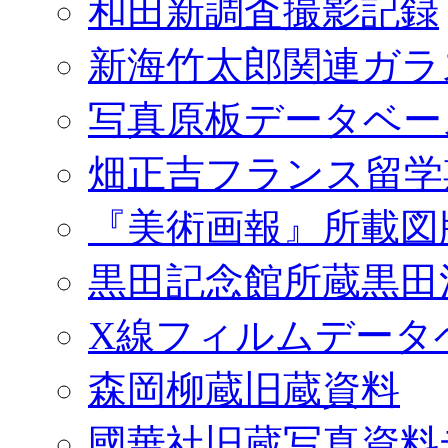
和田新調査撮影記録
新海竹太郎関連ガラ
写真原板データベー
畑正吉フランス留学
『美術画報』所載図
黒田記念館所蔵黒田
X線フィルムデータ
森岡柳蔵旧蔵資料
國華社旧蔵写真資料