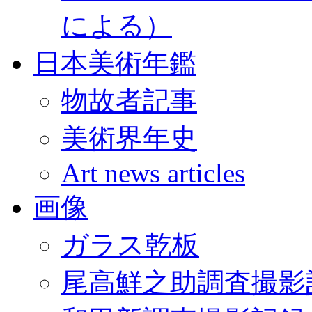
による）
日本美術年鑑
物故者記事
美術界年史
Art news articles
画像
ガラス乾板
尾高鮮之助調査撮影