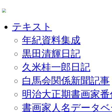
テキスト
年紀資料集成
黒田清輝日記
久米桂一郎日記
白馬会関係新聞記事
明治大正期書画家番
書画家人名データベ