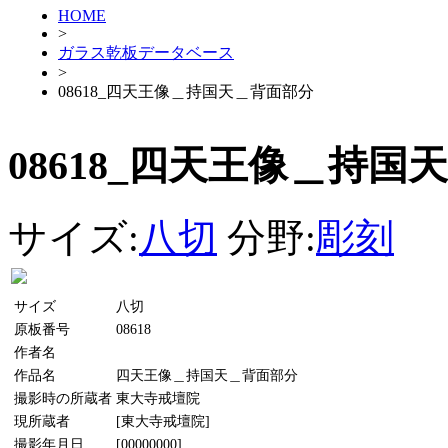
HOME
>
ガラス乾板データベース
>
08618_四天王像＿持国天＿背面部分
08618_四天王像＿持国
サイズ:
八切
分野:
彫刻
サイズ
八切
原板番号
08618
作者名
作品名
四天王像＿持国天＿背面部分
撮影時の所蔵者
東大寺戒壇院
現所蔵者
[東大寺戒壇院]
撮影年月日
[00000000]