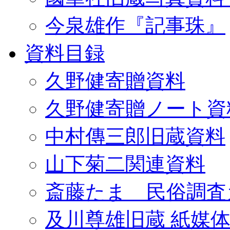
今泉雄作『記事珠』
資料目録
久野健寄贈資料
久野健寄贈ノート資
中村傳三郎旧蔵資料
山下菊二関連資料
斎藤たま 民俗調査
及川尊雄旧蔵 紙媒