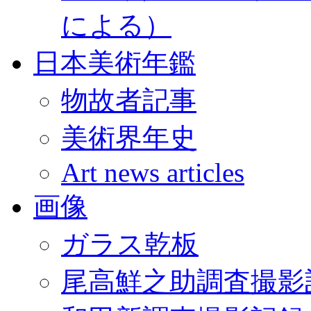
による）
日本美術年鑑
物故者記事
美術界年史
Art news articles
画像
ガラス乾板
尾高鮮之助調査撮影