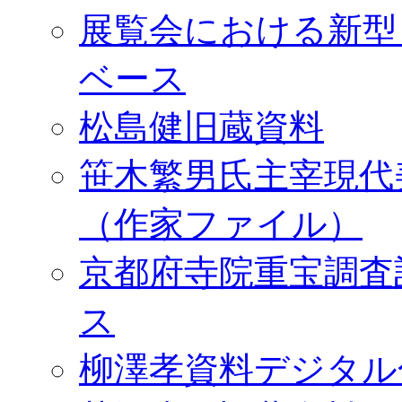
展覧会における新型
ベース
松島健旧蔵資料
笹木繁男氏主宰現代
（作家ファイル）
京都府寺院重宝調査
ス
柳澤孝資料デジタル