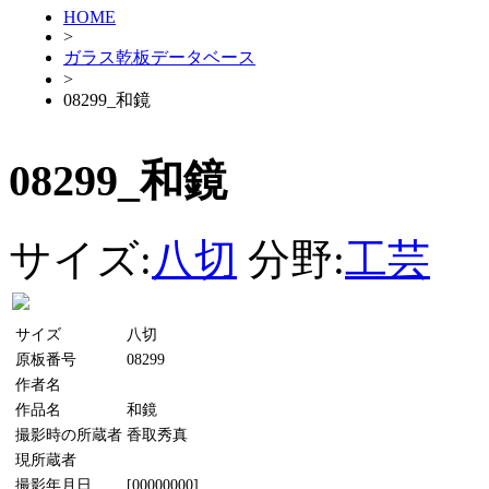
HOME
>
ガラス乾板データベース
>
08299_和鏡
08299_和鏡
サイズ:
八切
分野:
工芸
サイズ
八切
原板番号
08299
作者名
作品名
和鏡
撮影時の所蔵者
香取秀真
現所蔵者
撮影年月日
[00000000]