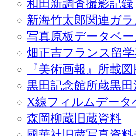
和田新調査撮影記録
新海竹太郎関連ガラ
写真原板データベー
畑正吉フランス留学
『美術画報』所載図
黒田記念館所蔵黒田
X線フィルムデータ
森岡柳蔵旧蔵資料
國華社旧蔵写真資料