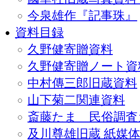
今泉雄作『記事珠』
資料目録
久野健寄贈資料
久野健寄贈ノート資
中村傳三郎旧蔵資料
山下菊二関連資料
斎藤たま 民俗調査
及川尊雄旧蔵 紙媒