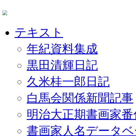
テキスト
年紀資料集成
黒田清輝日記
久米桂一郎日記
白馬会関係新聞記事
明治大正期書画家番
書画家人名データベ