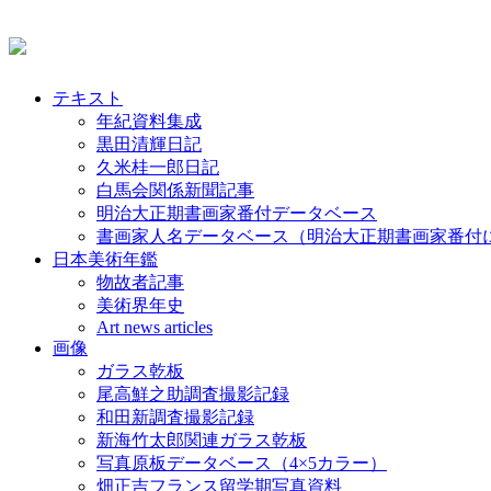
テキスト
年紀資料集成
黒田清輝日記
久米桂一郎日記
白馬会関係新聞記事
明治大正期書画家番付データベース
書画家人名データベース（明治大正期書画家番付
日本美術年鑑
物故者記事
美術界年史
Art news articles
画像
ガラス乾板
尾高鮮之助調査撮影記録
和田新調査撮影記録
新海竹太郎関連ガラス乾板
写真原板データベース（4×5カラー）
畑正吉フランス留学期写真資料