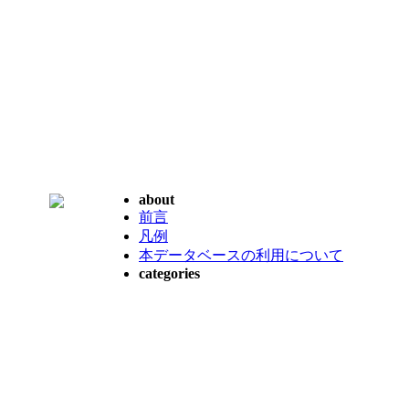
about
前言
凡例
本データベースの利用について
categories