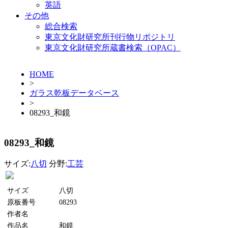
英語
その他
総合検索
東京文化財研究所刊行物リポジトリ
東京文化財研究所蔵書検索（OPAC）
HOME
>
ガラス乾板データベース
>
08293_和鏡
08293_和鏡
サイズ:
八切
分野:
工芸
サイズ
八切
原板番号
08293
作者名
作品名
和鏡