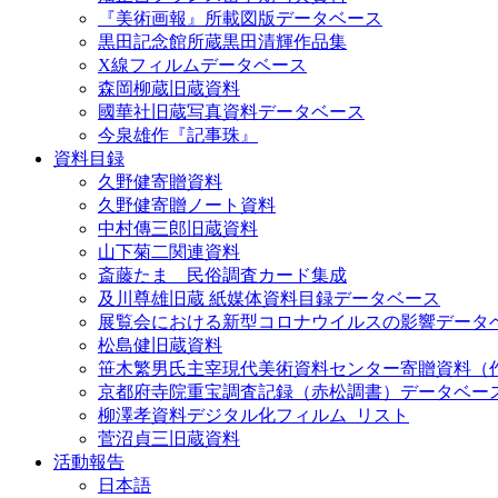
『美術画報』所載図版データベース
黒田記念館所蔵黒田清輝作品集
X線フィルムデータベース
森岡柳蔵旧蔵資料
國華社旧蔵写真資料データベース
今泉雄作『記事珠』
資料目録
久野健寄贈資料
久野健寄贈ノート資料
中村傳三郎旧蔵資料
山下菊二関連資料
斎藤たま 民俗調査カード集成
及川尊雄旧蔵 紙媒体資料目録データベース
展覧会における新型コロナウイルスの影響データ
松島健旧蔵資料
笹木繁男氏主宰現代美術資料センター寄贈資料（
京都府寺院重宝調査記録（赤松調書）データベー
柳澤孝資料デジタル化フィルム_リスト
菅沼貞三旧蔵資料
活動報告
日本語