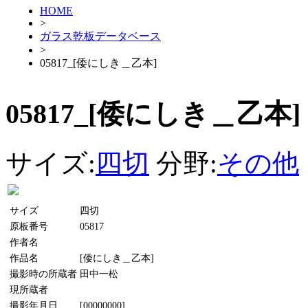
HOME
>
ガラス乾板データベース
>
05817_[倭にしき＿乙本]
05817_[倭にしき＿乙本]
サイズ:
四切
分野:
その他
サイズ
四切
原板番号
05817
作者名
作品名
[倭にしき＿乙本]
撮影時の所蔵者
田中一松
現所蔵者
撮影年月日
[00000000]