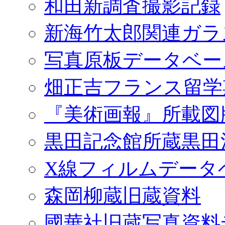
和田新調査撮影記録
新海竹太郎関連ガラ
写真原板データベー
畑正吉フランス留学
『美術画報』所載図
黒田記念館所蔵黒田
X線フィルムデータ
森岡柳蔵旧蔵資料
國華社旧蔵写真資料