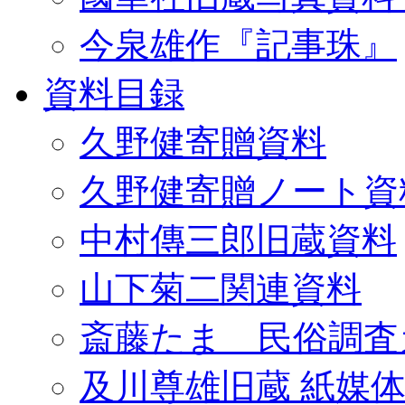
今泉雄作『記事珠』
資料目録
久野健寄贈資料
久野健寄贈ノート資
中村傳三郎旧蔵資料
山下菊二関連資料
斎藤たま 民俗調査
及川尊雄旧蔵 紙媒