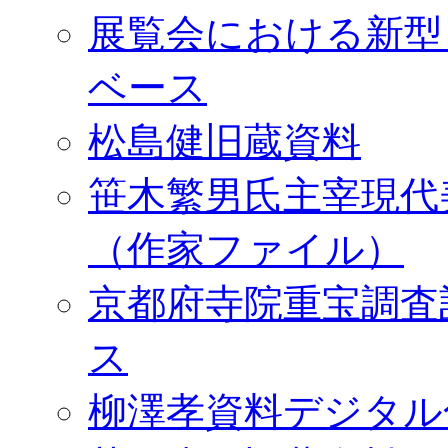
展覧会における新型
ベース
松島健旧蔵資料
笹木繁男氏主宰現代
（作家ファイル）
京都府寺院重宝調査
ス
柳澤孝資料デジタル