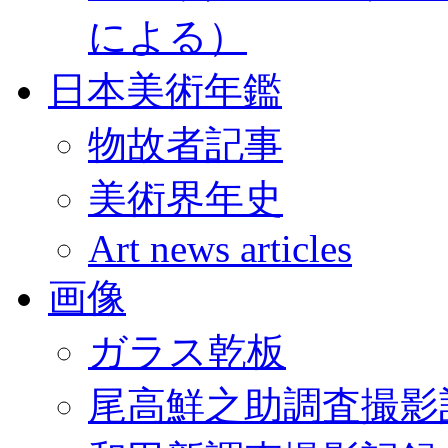
による）
日本美術年鑑
物故者記事
美術界年史
Art news articles
画像
ガラス乾板
尾高鮮之助調査撮影