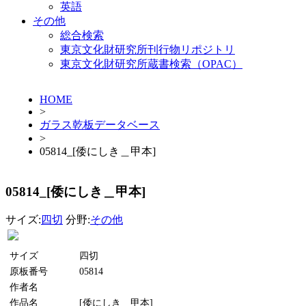
英語
その他
総合検索
東京文化財研究所刊行物リポジトリ
東京文化財研究所蔵書検索（OPAC）
HOME
>
ガラス乾板データベース
>
05814_[倭にしき＿甲本]
05814_[倭にしき＿甲本]
サイズ:
四切
分野:
その他
サイズ
四切
原板番号
05814
作者名
作品名
[倭にしき＿甲本]