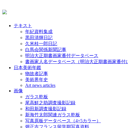
テキスト
年紀資料集成
黒田清輝日記
久米桂一郎日記
白馬会関係新聞記事
明治大正期書画家番付データベース
書画家人名データベース（明治大正期書画家番付
日本美術年鑑
物故者記事
美術界年史
Art news articles
画像
ガラス乾板
尾高鮮之助調査撮影記録
和田新調査撮影記録
新海竹太郎関連ガラス乾板
写真原板データベース（4×5カラー）
畑正吉フランス留学期写真資料