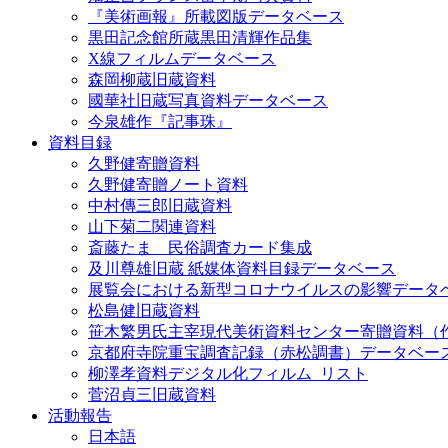
『美術画報』所載図版データベース
黒田記念館所蔵黒田清輝作品集
X線フィルムデータベース
森岡柳蔵旧蔵資料
國華社旧蔵写真資料データベース
今泉雄作『記事珠』
資料目録
久野健寄贈資料
久野健寄贈ノート資料
中村傳三郎旧蔵資料
山下菊二関連資料
斎藤たま 民俗調査カード集成
及川尊雄旧蔵 紙媒体資料目録データベース
展覧会における新型コロナウイルスの影響データ
松島健旧蔵資料
笹木繁男氏主宰現代美術資料センター寄贈資料（
京都府寺院重宝調査記録（赤松調書）データベー
柳澤孝資料デジタル化フィルム_リスト
菅沼貞三旧蔵資料
活動報告
日本語