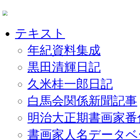
テキスト
年紀資料集成
黒田清輝日記
久米桂一郎日記
白馬会関係新聞記事
明治大正期書画家番
書画家人名データベ