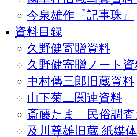
今泉雄作『記事珠』
資料目録
久野健寄贈資料
久野健寄贈ノート資
中村傳三郎旧蔵資料
山下菊二関連資料
斎藤たま 民俗調査
及川尊雄旧蔵 紙媒