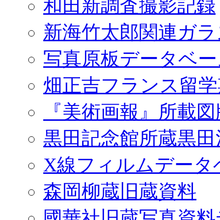
和田新調査撮影記録
新海竹太郎関連ガラ
写真原板データベー
畑正吉フランス留学
『美術画報』所載図
黒田記念館所蔵黒田
X線フィルムデータ
森岡柳蔵旧蔵資料
國華社旧蔵写真資料