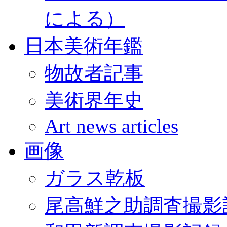
による）
日本美術年鑑
物故者記事
美術界年史
Art news articles
画像
ガラス乾板
尾高鮮之助調査撮影