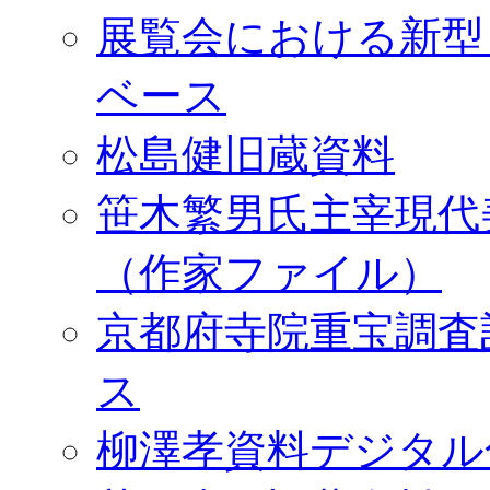
展覧会における新型
ベース
松島健旧蔵資料
笹木繁男氏主宰現代
（作家ファイル）
京都府寺院重宝調査
ス
柳澤孝資料デジタル