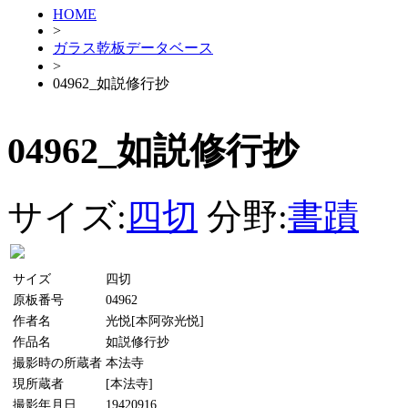
HOME
>
ガラス乾板データベース
>
04962_如説修行抄
04962_如説修行抄
サイズ:
四切
分野:
書蹟
サイズ
四切
原板番号
04962
作者名
光悦[本阿弥光悦]
作品名
如説修行抄
撮影時の所蔵者
本法寺
現所蔵者
[本法寺]
撮影年月日
19420916