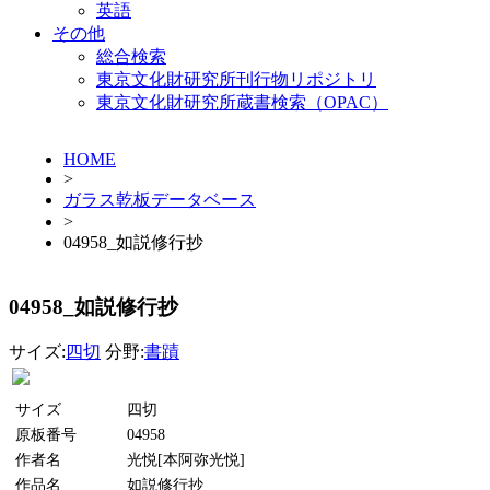
英語
その他
総合検索
東京文化財研究所刊行物リポジトリ
東京文化財研究所蔵書検索（OPAC）
HOME
>
ガラス乾板データベース
>
04958_如説修行抄
04958_如説修行抄
サイズ:
四切
分野:
書蹟
サイズ
四切
原板番号
04958
作者名
光悦[本阿弥光悦]
作品名
如説修行抄