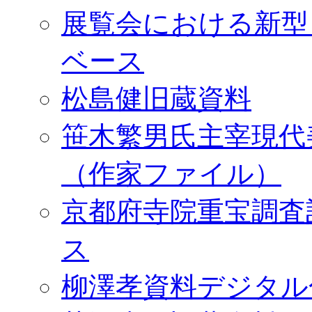
展覧会における新型
ベース
松島健旧蔵資料
笹木繁男氏主宰現代
（作家ファイル）
京都府寺院重宝調査
ス
柳澤孝資料デジタル