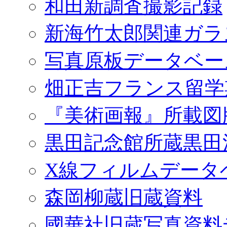
和田新調査撮影記録
新海竹太郎関連ガラ
写真原板データベー
畑正吉フランス留学
『美術画報』所載図
黒田記念館所蔵黒田
X線フィルムデータ
森岡柳蔵旧蔵資料
國華社旧蔵写真資料