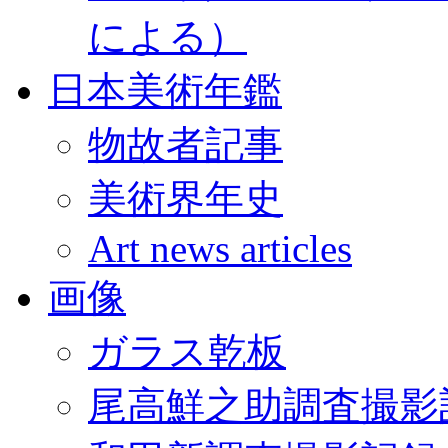
による）
日本美術年鑑
物故者記事
美術界年史
Art news articles
画像
ガラス乾板
尾高鮮之助調査撮影