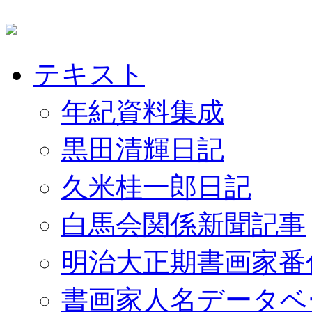
テキスト
年紀資料集成
黒田清輝日記
久米桂一郎日記
白馬会関係新聞記事
明治大正期書画家番
書画家人名データベ