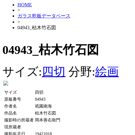
HOME
>
ガラス乾板データベース
>
04943_枯木竹石図
04943_枯木竹石図
サイズ:
四切
分野:
絵画
サイズ
四切
原板番号
04943
作者名
祇園南海
作品名
枯木竹石図
撮影時の所蔵者
岡本善右衛門
現所蔵者
撮影年月日
19421018