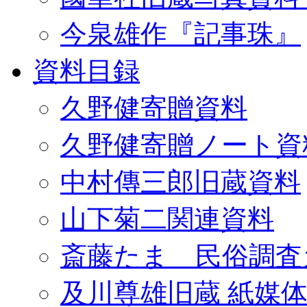
今泉雄作『記事珠』
資料目録
久野健寄贈資料
久野健寄贈ノート資
中村傳三郎旧蔵資料
山下菊二関連資料
斎藤たま 民俗調査
及川尊雄旧蔵 紙媒