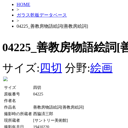
HOME
>
ガラス乾板データベース
>
04225_善教房物語絵詞[善教房絵詞]
04225_善教房物語絵詞[
サイズ:
四切
分野:
絵画
サイズ
四切
原板番号
04225
作者名
作品名
善教房物語絵詞[善教房絵詞]
撮影時の所蔵者
西脇済三郎
現所蔵者
[サントリー美術館]
撮影年月日
19410220