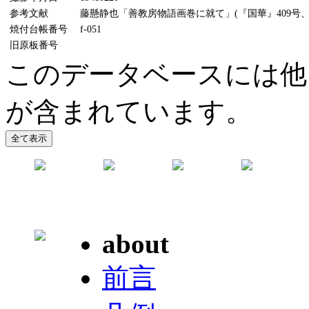
参考文献
藤懸静也「善教房物語画巻に就て」(『国華』409号、19
焼付台帳番号
f-051
旧原板番号
このデータベースには他
が含まれています。
about
前言