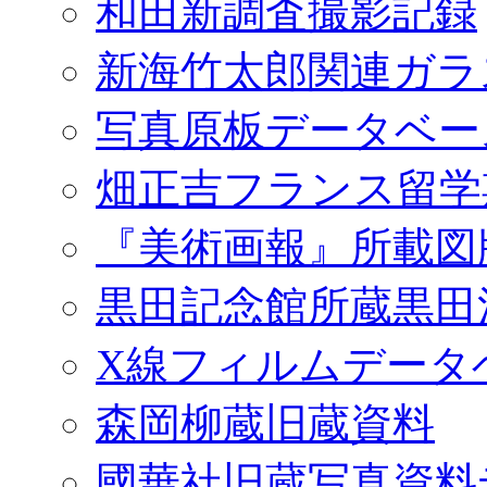
和田新調査撮影記録
新海竹太郎関連ガラ
写真原板データベー
畑正吉フランス留学
『美術画報』所載図
黒田記念館所蔵黒田
X線フィルムデータ
森岡柳蔵旧蔵資料
國華社旧蔵写真資料