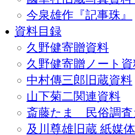
今泉雄作『記事珠』
資料目録
久野健寄贈資料
久野健寄贈ノート資
中村傳三郎旧蔵資料
山下菊二関連資料
斎藤たま 民俗調査
及川尊雄旧蔵 紙媒