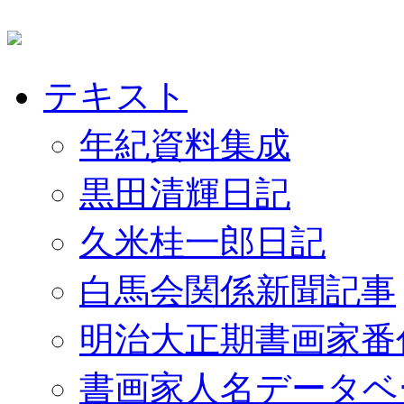
テキスト
年紀資料集成
黒田清輝日記
久米桂一郎日記
白馬会関係新聞記事
明治大正期書画家番
書画家人名データベ