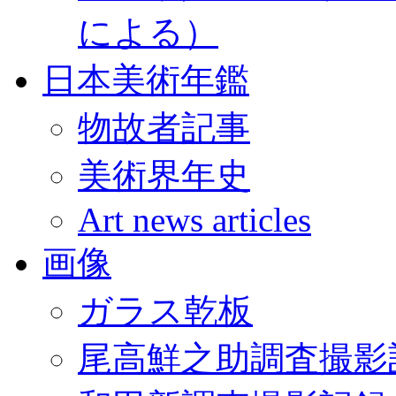
による）
日本美術年鑑
物故者記事
美術界年史
Art news articles
画像
ガラス乾板
尾高鮮之助調査撮影