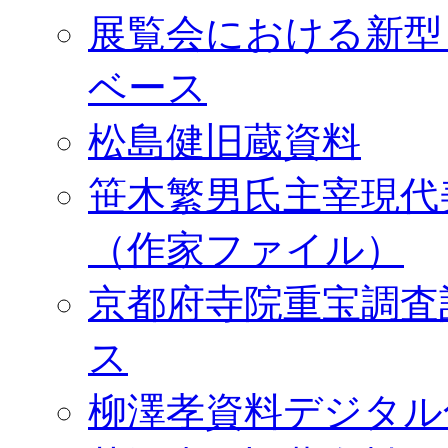
展覧会における新型
ベース
松島健旧蔵資料
笹木繁男氏主宰現代
（作家ファイル）
京都府寺院重宝調査
ス
柳澤孝資料デジタル