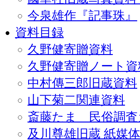
今泉雄作『記事珠』
資料目録
久野健寄贈資料
久野健寄贈ノート資
中村傳三郎旧蔵資料
山下菊二関連資料
斎藤たま 民俗調査
及川尊雄旧蔵 紙媒