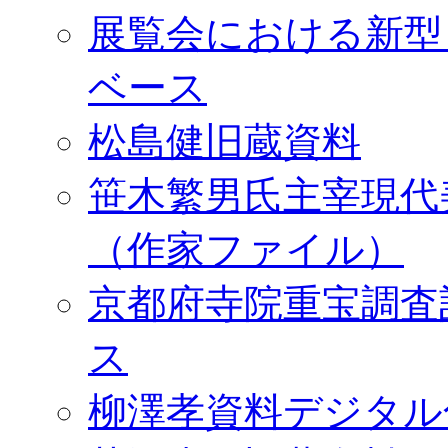
展覧会における新型
ベース
松島健旧蔵資料
笹木繁男氏主宰現代
（作家ファイル）
京都府寺院重宝調査
ス
柳澤孝資料デジタル