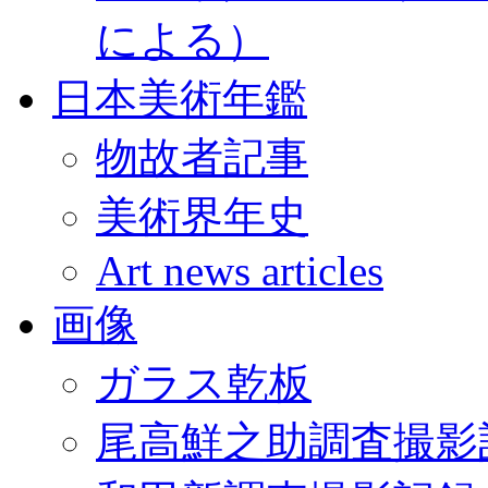
による）
日本美術年鑑
物故者記事
美術界年史
Art news articles
画像
ガラス乾板
尾高鮮之助調査撮影