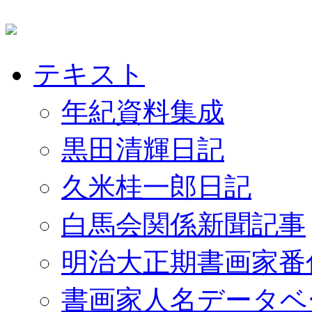
テキスト
年紀資料集成
黒田清輝日記
久米桂一郎日記
白馬会関係新聞記事
明治大正期書画家番
書画家人名データベ