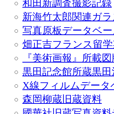
和田新調査撮影記録
新海竹太郎関連ガラ
写真原板データベー
畑正吉フランス留学
『美術画報』所載図
黒田記念館所蔵黒田
X線フィルムデータ
森岡柳蔵旧蔵資料
國華社旧蔵写真資料