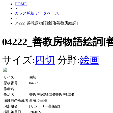
HOME
>
ガラス乾板データベース
>
04222_善教房物語絵詞[善教房絵詞]
04222_善教房物語絵詞[
サイズ:
四切
分野:
絵画
サイズ
四切
原板番号
04222
作者名
作品名
善教房物語絵詞[善教房絵詞]
撮影時の所蔵者
西脇済三郎
現所蔵者
[サントリー美術館]
撮影年月日
19410220