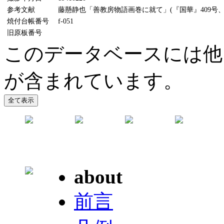
参考文献
藤懸静也「善教房物語画巻に就て」(『国華』409号、19
焼付台帳番号
f-051
旧原板番号
このデータベースには他
が含まれています。
about
前言