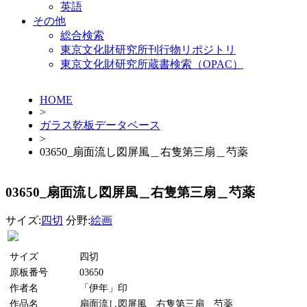
英語
その他
総合検索
東京文化財研究所刊行物リポジトリ
東京文化財研究所蔵書検索（OPAC）
HOME
>
ガラス乾板データベース
>
03650_扇面流し図屏風＿右隻第三扇＿芍薬
03650_扇面流し図屏風＿右隻第三扇＿芍薬
サイズ:
四切
分野:
絵画
サイズ
四切
原板番号
03650
作者名
「伊年」印
作品名
扇面流し図屏風＿右隻第三扇＿芍薬