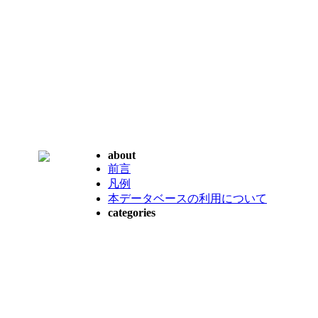
about
前言
凡例
本データベースの利用について
categories