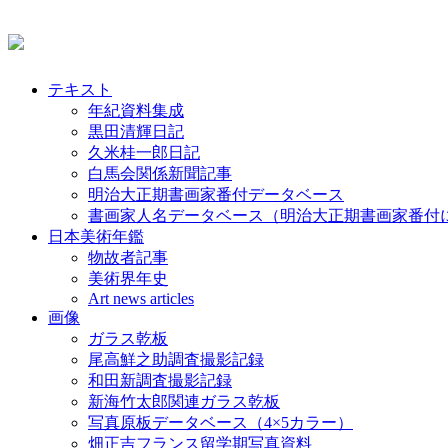
テキスト
年紀資料集成
黒田清輝日記
久米桂一郎日記
白馬会関係新聞記事
明治大正期書画家番付データベース
書画家人名データベース（明治大正期書画家番付
日本美術年鑑
物故者記事
美術界年史
Art news articles
画像
ガラス乾板
尾高鮮之助調査撮影記録
和田新調査撮影記録
新海竹太郎関連ガラス乾板
写真原板データベース（4×5カラー）
畑正吉フランス留学期写真資料