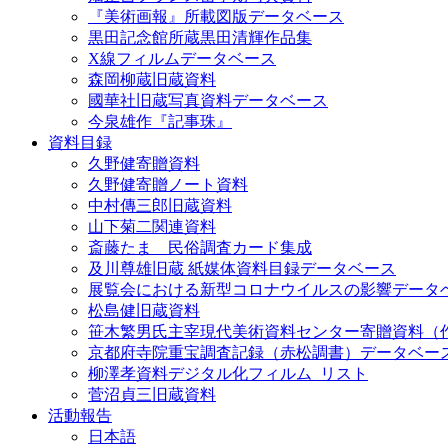
『美術画報』所載図版データベース
黒田記念館所蔵黒田清輝作品集
X線フィルムデータベース
森岡柳蔵旧蔵資料
國華社旧蔵写真資料データベース
今泉雄作『記事珠』
資料目録
久野健寄贈資料
久野健寄贈ノート資料
中村傳三郎旧蔵資料
山下菊二関連資料
斎藤たま 民俗調査カード集成
及川尊雄旧蔵 紙媒体資料目録データベース
展覧会における新型コロナウイルスの影響データ
松島健旧蔵資料
笹木繁男氏主宰現代美術資料センター寄贈資料（
京都府寺院重宝調査記録（赤松調書）データベー
柳澤孝資料デジタル化フィルム_リスト
菅沼貞三旧蔵資料
活動報告
日本語