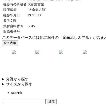
撮影時の所蔵者
大倉集古館
現所蔵者
[大倉集古館]
撮影年月日
19391013
参考文献
焼付台帳番号
f-045
旧原板番号
このデータベースには他に26件の「扇面流し図屏風」が含ま
分野から探す
サイズから探す
search