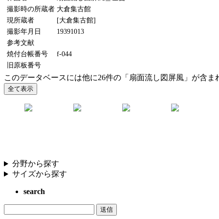
撮影時の所蔵者
大倉集古館
現所蔵者
[大倉集古館]
撮影年月日
19391013
参考文献
焼付台帳番号
f-044
旧原板番号
このデータベースには他に26件の「扇面流し図屏風」が含ま
分野から探す
サイズから探す
search