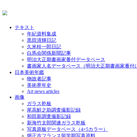
テキスト
年紀資料集成
黒田清輝日記
久米桂一郎日記
白馬会関係新聞記事
明治大正期書画家番付データベース
書画家人名データベース（明治大正期書画家番付
日本美術年鑑
物故者記事
美術界年史
Art news articles
画像
ガラス乾板
尾高鮮之助調査撮影記録
和田新調査撮影記録
新海竹太郎関連ガラス乾板
写真原板データベース（4×5カラー）
畑正吉フランス留学期写真資料