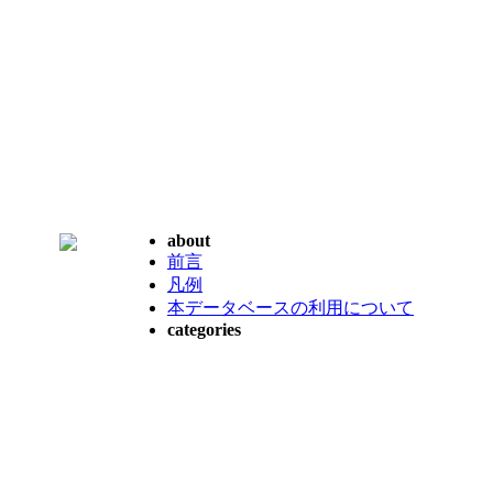
about
前言
凡例
本データベースの利用について
categories