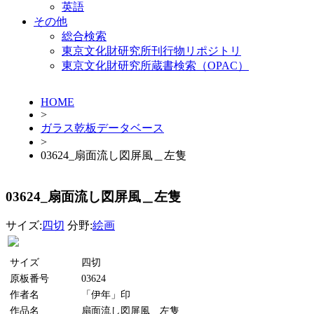
英語
その他
総合検索
東京文化財研究所刊行物リポジトリ
東京文化財研究所蔵書検索（OPAC）
HOME
>
ガラス乾板データベース
>
03624_扇面流し図屏風＿左隻
03624_扇面流し図屏風＿左隻
サイズ:
四切
分野:
絵画
サイズ
四切
原板番号
03624
作者名
「伊年」印
作品名
扇面流し図屏風＿左隻