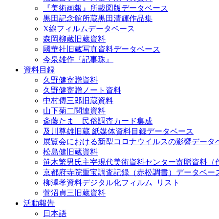
『美術画報』所載図版データベース
黒田記念館所蔵黒田清輝作品集
X線フィルムデータベース
森岡柳蔵旧蔵資料
國華社旧蔵写真資料データベース
今泉雄作『記事珠』
資料目録
久野健寄贈資料
久野健寄贈ノート資料
中村傳三郎旧蔵資料
山下菊二関連資料
斎藤たま 民俗調査カード集成
及川尊雄旧蔵 紙媒体資料目録データベース
展覧会における新型コロナウイルスの影響データ
松島健旧蔵資料
笹木繁男氏主宰現代美術資料センター寄贈資料（
京都府寺院重宝調査記録（赤松調書）データベー
柳澤孝資料デジタル化フィルム_リスト
菅沼貞三旧蔵資料
活動報告
日本語